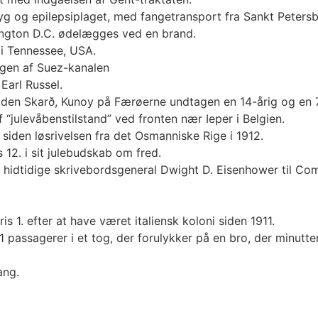
g og epilepsiplaget, med fangetransport fra Sankt Petersborg
hington D.C. ødelægges ved en brand.
 i Tennessee, USA.
ngen af Suez-kanalen
Earl Russel.
en Skarð, Kunoy på Færøerne undtagen en 14-årig og en 70-
f “julevåbenstilstand” ved fronten nær Ieper i Belgien.
 siden løsrivelsen fra det Osmanniske Rige i 1912.
 12. i sit julebudskab om fred.
hidtidige skrivebordsgeneral Dwight D. Eisenhower til Com
 1. efter at have været italiensk koloni siden 1911.
ssagerer i et tog, der forulykker på en bro, der minutter 
ang.