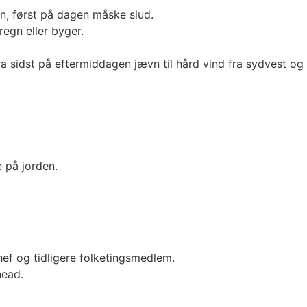
en, først på dagen måske slud.
egn eller byger.
fra sidst på eftermiddagen jævn til hård vind fra sydvest og
 på jorden.
chef og tidligere folketingsmedlem.
head.