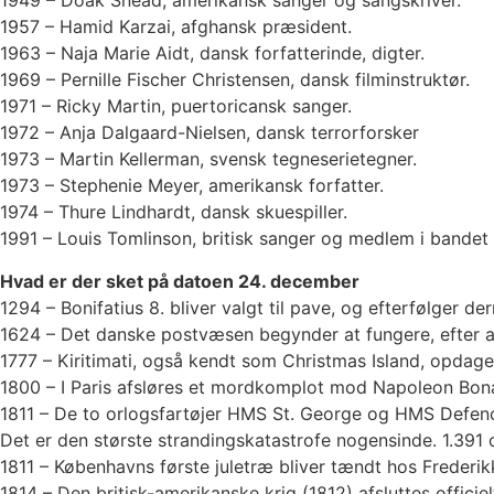
1949 – Doak Snead, amerikansk sanger og sangskriver.
1957 – Hamid Karzai, afghansk præsident.
1963 – Naja Marie Aidt, dansk forfatterinde, digter.
1969 – Pernille Fischer Christensen, dansk filminstruktør.
1971 – Ricky Martin, puertoricansk sanger.
1972 – Anja Dalgaard-Nielsen, dansk terrorforsker
1973 – Martin Kellerman, svensk tegneserietegner.
1973 – Stephenie Meyer, amerikansk forfatter.
1974 – Thure Lindhardt, dansk skuespiller.
1991 – Louis Tomlinson, britisk sanger og medlem i bandet
Hvad er der sket på datoen 24. december
1294 – Bonifatius 8. bliver valgt til pave, og efterfølger d
1624 – Det danske postvæsen begynder at fungere, efter a
1777 – Kiritimati, også kendt som Christmas Island, opdag
1800 – I Paris afsløres et mordkomplot mod Napoleon Bon
1811 – De to orlogsfartøjer HMS St. George og HMS Defence,
Det er den største strandingskatastrofe nogensinde. 1.39
1811 – Københavns første juletræ bliver tændt hos Frederi
1814 – Den britisk-amerikanske krig (1812) afsluttes offici