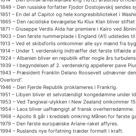
1849 – Den russiske forfatter Fjodor Dostojevskij sendes sy
1851 – En del af Capitol og hele kongresbiblioteket i Was
1865 – Den racistiske bevægelse Ku Klux Klan bliver stiftet
1871 – Giuseppe Verdis Aida har premiere i Kairo ved åbni
1903 – Den første nummerplade i England (A1) udstedes til 
1913 – Ved et skibsforlis omkommer alle syv mænd fra bygd
1914 – Under 1. verdenskrig indtræffer det første tilfælde a
1924 – Albanien bliver en republik efter nogle års turbulens
1939 – I begyndelsen af 2. verdenskrig appellerer pave Pius
1943 – Præsident Franklin Delano Roosevelt udnævner den 
Overlord”.
1946 – Den Fjerde Republik proklameres i Frankrig.
1951 – Libyen bliver et selvstændigt kongedømme under Idris
1953 – Ved Tangiwai-ulykken i New Zealand omkommer 151 pa
1954 – Laos bliver uafhængigt af fransk overherredømme.
1968 – Apollo 8 går i kredsløb omkring Månen for første g
1979 – Den første europæiske Ariane-raket affyres.
1994 – Ruslands nye forfatning træder formelt i kraft.