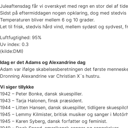
Juleaftensdag får vi overskyet med regn en stor del af tid
Sidst på eftermiddagen nogen opklaring, dog med stedvis r
Temperaturen bliver mellem 6 og 10 grader.
Let til frisk, stedvis hård vind, mellem sydøst og sydvest, 
Luftfugtighed: 95%
Uv index: 0.3
(kilde:DMI)
Idag er det Adams og Alexandrine dag
Adam var ifølge skabelsesberetningen det første menneske
Dronning Alexandrine var Christian X´s hustru.
Vi siger tillykke
1942 – Peter Bonke, dansk skuespiller.
1943 – Tarja Halonen, finsk præsident.
1944 – Litten Hansen, dansk skuespiller, tidligere skuespil
1945 – Lemmy Kilmister, britisk musiker og sanger i Motör
1945 – Karen Syberg, dansk forfatter og feminist.