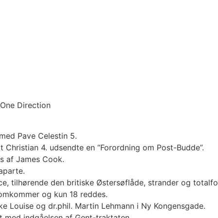
 One Direction
ermed Pave Celestin 5.
t Christian 4. udsendte en “Forordning om Post-Budde”.
es af James Cook.
aparte.
 tilhørende den britiske Østersøflåde, strander og totalfo
1 omkommer og kun 18 reddes.
kke Louise og dr.phil. Martin Lehmann i Ny Kongensgade.
elt med indgåelsen af Gent-traktaten.