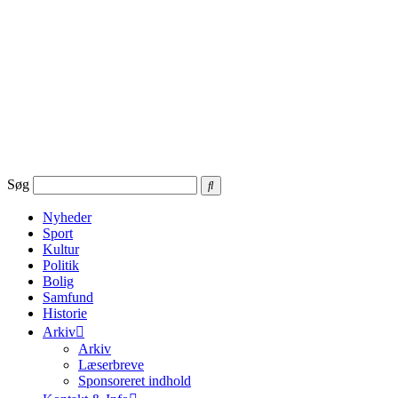
Videre
til
indhold
Søg
Nyheder
Sport
Kultur
Politik
Bolig
Samfund
Historie
Arkiv
Arkiv
Læserbreve
Sponsoreret indhold