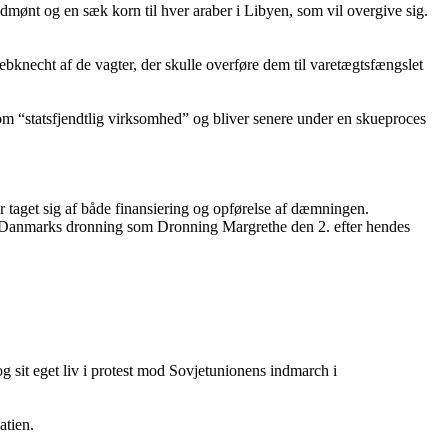
ldmønt og en sæk korn til hver araber i Libyen, som vil overgive sig.
bknecht af de vagter, der skulle overføre dem til varetægtsfængslet
om “statsfjendtlig virksomhed” og bliver senere under en skueproces
taget sig af både finansiering og opførelse af dæmningen.
il Danmarks dronning som Dronning Margrethe den 2. efter hendes
g sit eget liv i protest mod Sovjetunionens indmarch i
atien.