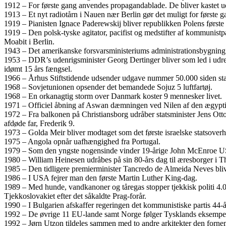
1912 – For første gang anvendes propagandablade. De bliver kastet ud f
1913 – Et nyt radiotårn i Nauen nær Berlin gør det muligt for første
1919 – Pianisten Ignace Paderewskij bliver republikken Polens første
1919 – Den polsk-tyske agitator, pacifist og medstifter af kommunist
Moabit i Berlin.
1943 – Det amerikanske forsvarsministeriums administrationsbygning 
1953 – DDR’s udenrigsminister Georg Dertinger bliver som led i udren
idømt 15 års fængsel.
1966 – Århus Stiftstidende udsender udgave nummer 50.000 siden sta
1968 – Sovjetunionen opsender det bemandede Sojuz 5 luftfartøj.
1968 – En orkanagtig storm over Danmark koster 9 mennesker livet.
1971 – Officiel åbning af Aswan dæmningen ved Nilen af den ægyptisk
1972 – Fra balkonen på Christiansborg udråber statsminister Jens Ot
afdøde far, Frederik 9.
1973 – Golda Meir bliver modtaget som det første israelske statsover
1975 – Angola opnår uafhængighed fra Portugal.
1979 – Som den yngste nogensinde vinder 19-årige John McEnroe US
1980 – William Heinesen udråbes på sin 80-års dag til æresborger i T
1985 – Den tidligere premierminister Tancredo de Almeida Neves bliver 
1986 – I USA fejrer man den første Martin Luther King-dag.
1989 – Med hunde, vandkanoner og tåregas stopper tjekkisk politi 4.00
Tjekkoslovakiet efter det såkaldte Prag-forår.
1990 – I Bulgarien afskaffer regeringen det kommunistiske partis 44-
1992 – De øvrige 11 EU-lande samt Norge følger Tysklands eksempel
1992 – Jørn Utzon tildeles sammen med to andre arkitekter den forn