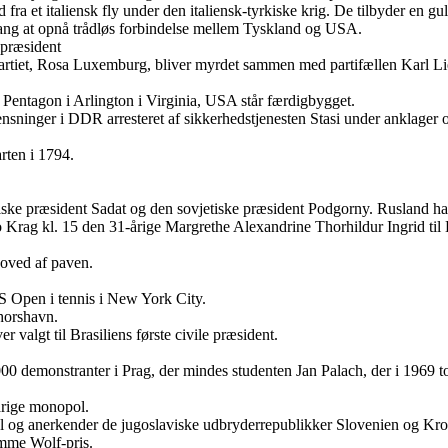
ra et italiensk fly under den italiensk-tyrkiske krig. De tilbyder en gu
 gang at opnå trådløs forbindelse mellem Tyskland og USA.
 præsident
partiet, Rosa Luxemburg, bliver myrdet sammen med partifællen Karl Lie
Pentagon i Arlington i Virginia, USA står færdigbygget.
sninger i DDR arresteret af sikkerhedstjenesten Stasi under anklager 
rten i 1794.
e præsident Sadat og den sovjetiske præsident Podgorny. Rusland har 
to Krag kl. 15 den 31-årige Margrethe Alexandrine Thorhildur Ingrid t
hoved af paven.
 Open i tennis i New York City.
horshavn.
valgt til Brasiliens første civile præsident.
0 demonstranter i Prag, der mindes studenten Jan Palach, der i 1969 to
årige monopol.
 og anerkender de jugoslaviske udbryderrepublikker Slovenien og Kro
emme Wolf-pris.