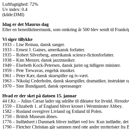
Luftfugtighed: 72%
Uv index: 0.4
(kilde:DMI)
Idag er det Maurus dag
Efter en benediktinermunk, som omkring år 500 blev sendt til Frankr
Vi siger tillykke
1933 – Lise Reinau, dansk sanger.
1933 – Ernest J. Gaines, amerikansk forfatter.
1935 – Robert Silverberg, amerikansk science-fictionforfatter.
1938 – Kim Menzer, dansk jazzmusiker.
1949 – Elsebeth Kock-Petersen, dansk jurist og tidligere minister.
1959 – Pete Trewavas, engelsk musiker.
1961 – Peter Kær, dansk skuespiller og tv-vært.
1963 – Nikolaj Cederholm, dansk skuespiller, dramatiker, instruktør og
1970 – Sine Bundgaard, dansk operasanger
Hvad er der sket på datoen 15. januar
44 f.Kr. – Julius Cæsar lader sig udråbe til diktator for livstid. Herud
1559 – Elizabeth 1. af England bliver kronet i Westminster Abbey.
1582 – Rusland overgiver Livland og Estland til Polen.
1759 – British Museum åbnes.
1776 – Indfødsret i Danmark bliver indført ved lov. Kun indfødte, de
1790 – Fletcher Christian går sammen med otte andre mytterister fra B