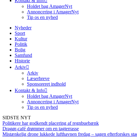
Kontakt & Info
Holdet bag AmagerNyt
Annoncering i AmagerNyt
Tip os en nyhed
Nyheder
Sport
Kultur
Politik
Bolig
Samfund
Historie
Arkiv
Arkiv
Læserbreve
Sponsoreret indhold
Kontakt & Info
Holdet bag AmagerNyt
Annoncering i AmagerNyt
Tip os en nyhed
SIDSTE NYT
Politikere har godkendt placering af regnbuebænk
Dragør-café drømmer om en tagterrasse
Mistænkelig drone lukkede lufthavnen fredag – sagen efterforskes sta