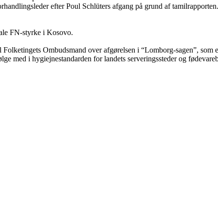
rhandlingsleder efter Poul Schlüters afgang på grund af tamilrapporten
ale FN-styrke i Kosovo.
til Folketingets Ombudsmand over afgørelsen i “Lomborg-sagen”, som ef
ølge med i hygiejne­stan­darden for landets serveringssteder og fødevareb