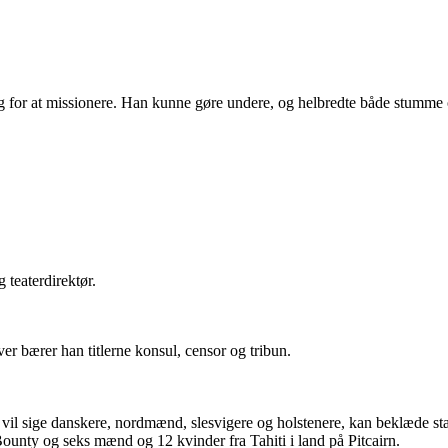
ig for at missionere. Han kunne gøre undere, og helbredte både stumme
 teaterdirektør.
over bærer han titlerne konsul, censor og tribun.
t vil sige danskere, nordmænd, slesvigere og holstenere, kan beklæde st
ounty og seks mænd og 12 kvinder fra Tahiti i land på Pitcairn.