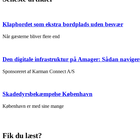
Klapbordet som ekstra bordplads uden besvær
Når gæsterne bliver flere end
Den digitale infrastruktur på Amager: Sådan naviger
Sponsoreret af Karman Connect A/S
Skadedyrsbekæmpelse København
København er med sine mange
Fik du læst?