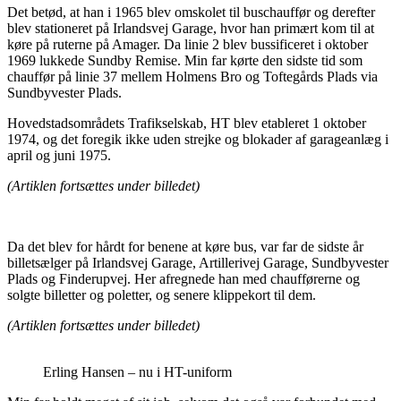
Det betød, at han i 1965 blev omskolet til buschauffør og derefter
blev stationeret på Irlandsvej Garage, hvor han primært kom til at
køre på ruterne på Amager. Da linie 2 blev bussificeret i oktober
1969 lukkede Sundby Remise. Min far kørte den sidste tid som
chauffør på linie 37 mellem Holmens Bro og Toftegårds Plads via
Sundbyvester Plads.
Hovedstadsområdets Trafikselskab, HT blev etableret 1 oktober
1974, og det foregik ikke uden strejke og blokader af garageanlæg i
april og juni 1975.
(Artiklen fortsættes under billedet)
Da det blev for hårdt for benene at køre bus, var far de sidste år
billetsælger på Irlandsvej Garage, Artillerivej Garage, Sundbyvester
Plads og Finderupvej. Her afregnede han med chaufførerne og
solgte billetter og poletter, og senere klippekort til dem.
(Artiklen fortsættes under billedet)
Erling Hansen – nu i HT-uniform