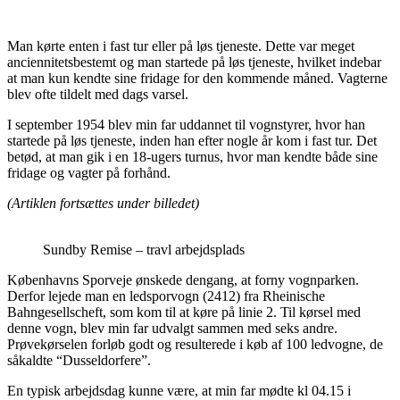
Man kørte enten i fast tur eller på løs tjeneste. Dette var meget
anciennitetsbestemt og man startede på løs tjeneste, hvilket indebar
at man kun kendte sine fridage for den kommende måned. Vagterne
blev ofte tildelt med dags varsel.
I september 1954 blev min far uddannet til vognstyrer, hvor han
startede på løs tjeneste, inden han efter nogle år kom i fast tur. Det
betød, at man gik i en 18-ugers turnus, hvor man kendte både sine
fridage og vagter på forhånd.
(Artiklen fortsættes under billedet)
Sundby Remise – travl arbejdsplads
Københavns Sporveje ønskede dengang, at forny vognparken.
Derfor lejede man en ledsporvogn (2412) fra Rheinische
Bahngesellscheft, som kom til at køre på linie 2. Til kørsel med
denne vogn, blev min far udvalgt sammen med seks andre.
Prøvekørselen forløb godt og resulterede i køb af 100 ledvogne, de
såkaldte “Dusseldorfere”.
En typisk arbejdsdag kunne være, at min far mødte kl 04.15 i