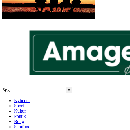
Søg
Nyheder
Sport
Kultur
Politik
Bolig
Samfund