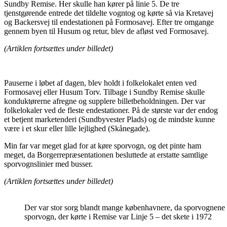
Sundby Remise. Her skulle han kører på linie 5. De tre
tjenstgørende entrede det tildelte vogntog og kørte så via Kretavej
og Backersvej til endestationen på Formosavej. Efter tre omgange
gennem byen til Husum og retur, blev de afløst ved Formosavej.
(Artiklen fortsættes under billedet)
Pauserne i løbet af dagen, blev holdt i folkelokalet enten ved
Formosavej eller Husum Torv. Tilbage i Sundby Remise skulle
konduktørerne afregne og supplere billetbeholdningen. Der var
folkelokaler ved de fleste endestationer. På de største var der endog
et betjent marketenderi (Sundbyvester Plads) og de mindste kunne
være i et skur eller lille lejlighed (Skånegade).
Min far var meget glad for at køre sporvogn, og det pinte ham
meget, da Borgerrepræsentationen besluttede at erstatte samtlige
sporvognslinier med busser.
(Artiklen fortsættes under billedet)
Der var stor sorg blandt mange københavnere, da sporvognene f
sporvogn, der kørte i Remise var Linje 5 – det skete i 1972