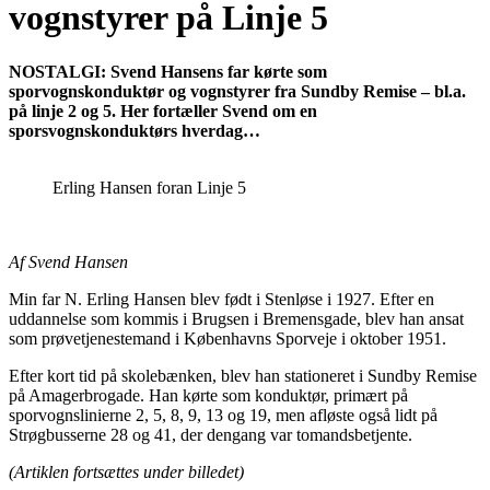
vognstyrer på Linje 5
NOSTALGI: Svend Hansens far kørte som
sporvognskonduktør og vognstyrer fra Sundby Remise – bl.a.
på linje 2 og 5. Her fortæller Svend om en
sporsvognskonduktørs hverdag…
Erling Hansen foran Linje 5
Af Svend Hansen
Min far N. Erling Hansen blev født i Stenløse i 1927. Efter en
uddannelse som kommis i Brugsen i Bremensgade, blev han ansat
som prøvetjenestemand i Københavns Sporveje i oktober 1951.
Efter kort tid på skolebænken, blev han stationeret i Sundby Remise
på Amagerbrogade. Han kørte som konduktør, primært på
sporvognslinierne 2, 5, 8, 9, 13 og 19, men afløste også lidt på
Strøgbusserne 28 og 41, der dengang var tomandsbetjente.
(Artiklen fortsættes under billedet)