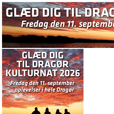
Videre
til
indhold