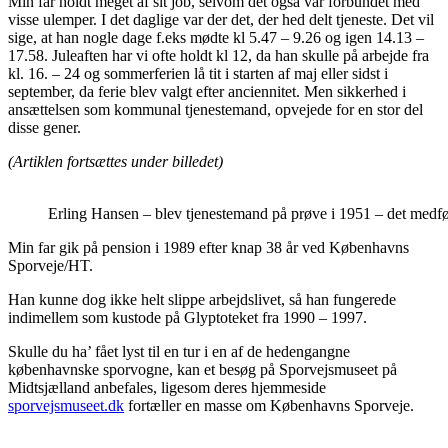
Min far holdt meget af sit job, selvom det også var forbundet med
visse ulemper. I det daglige var der det, der hed delt tjeneste. Det vil
sige, at han nogle dage f.eks mødte kl 5.47 – 9.26 og igen 14.13 –
17.58. Juleaften har vi ofte holdt kl 12, da han skulle på arbejde fra
kl. 16. – 24 og sommerferien lå tit i starten af maj eller sidst i
september, da ferie blev valgt efter anciennitet. Men sikkerhed i
ansættelsen som kommunal tjenestemand, opvejede for en stor del
disse gener.
(Artiklen fortsættes under billedet)
Erling Hansen – blev tjenestemand på prøve i 1951 – det medf
Min far gik på pension i 1989 efter knap 38 år ved Københavns
Sporveje/HT.
Han kunne dog ikke helt slippe arbejdslivet, så han fungerede
indimellem som kustode på Glyptoteket fra 1990 – 1997.
Skulle du ha’ fået lyst til en tur i en af de hedengangne
københavnske sporvogne, kan et besøg på Sporvejsmuseet på
Midtsjælland anbefales, ligesom deres hjemmeside
sporvejsmuseet.dk
fortæller en masse om Københavns Sporveje.