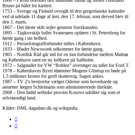
1600 – I Rom brændes den italienske munk og filosof Giordano
Bruno på bålet for kætteri.
1753 – Sverige og Finland overgik til den gregorianske kalender
ved at udelade 11 dage af året, den 17. februar, som derved blev til
den 1. marts.
1867 – Det første skib sejler gennem Suezkanalen.
1895 – Tjajkovskijs ballet Svanesøen opføres i St. Petersborg for
første gang i sin helhed.
1912 – Pressefotografforbundet stiftes i København.
1933 – Bladet Newsweek udkommer for første gang.
1965 – Nordisk Råd går ind for en fast forbindelse mellem Malmø
og København samt en ny lufthavn på Saltholm.
1972 – Salgstallet for VW “Boblen” overstiger nu tallet for Ford T.
1978 – Københavns Byret idømmer Mogens Glistrup en bøde på
1,5 millioner kroner for groft skattesvig. Sagen ankes.
1987 – TV 2’s bestyrelse vælger Odense som hovedsæde og
ansætter Jørgen Schleimann som administrerende direktør.
2008 – Den hidtil serbiske provins Kosovo udråber sig som et
selvstændigt land.
Kilder: DMI, dagsdato.dk og wikipedia