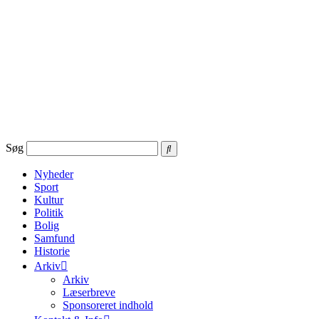
Videre
til
indhold
Søg
Nyheder
Sport
Kultur
Politik
Bolig
Samfund
Historie
Arkiv
Arkiv
Læserbreve
Sponsoreret indhold