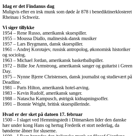
Idag er det Findanus dag
Muligvis efter en irsk munk som døde år 878 i benediktinerklosteret
Rheinau i Schweiz.
Vi siger tillykke
1954 – Rene Russo, amerikansk skuespiller.
1955 – Moussa Diallo, malinesisk-dansk musiker
1957 – Lars Brygmann, dansk skuespiller.
1961 – Andrej Korotajev, russisk antropolog, økonomisk historiker
og sociolog.
1963 – Michael Jordan, amerikansk basketballspiller.
1972 – Billie Joe Armstrong, amerikansk sanger og guitarist i Green
Day.
1975 – Nynne Bjerre Christensen, dansk journalist og studievært på
Deadline.
1981 – Paris Hilton, amerikansk hotel-arving.
1983 – Kevin Rudolf, amerikansk sanger.
1988 – Natascha Kampusch, østrigsk kidnapningsoffer.
1991 – Bonnie Wright, britisk skuespillerinde.
Hvad er der sket på datoen 17. februar
1500 – I slaget ved Hemmingstedt i Ditmarsken lider den danske
hær under kong Hans og hertug Frederik et stort nederlag, da
bønderne åbner for sluserne.