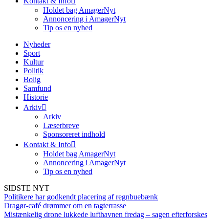
Kontakt & Info
Holdet bag AmagerNyt
Annoncering i AmagerNyt
Tip os en nyhed
Nyheder
Sport
Kultur
Politik
Bolig
Samfund
Historie
Arkiv
Arkiv
Læserbreve
Sponsoreret indhold
Kontakt & Info
Holdet bag AmagerNyt
Annoncering i AmagerNyt
Tip os en nyhed
SIDSTE NYT
Politikere har godkendt placering af regnbuebænk
Dragør-café drømmer om en tagterrasse
Mistænkelig drone lukkede lufthavnen fredag – sagen efterforskes