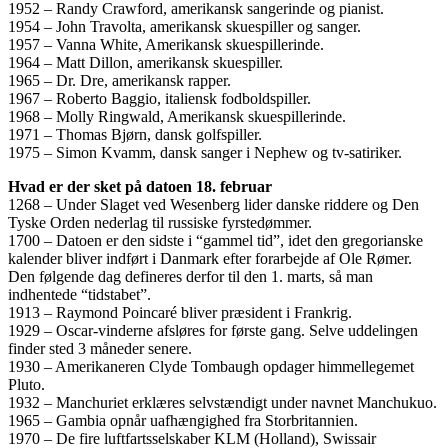
1952 – Randy Crawford, amerikansk sangerinde og pianist.
1954 – John Travolta, amerikansk skuespiller og sanger.
1957 – Vanna White, Amerikansk skuespillerinde.
1964 – Matt Dillon, amerikansk skuespiller.
1965 – Dr. Dre, amerikansk rapper.
1967 – Roberto Baggio, italiensk fodboldspiller.
1968 – Molly Ringwald, Amerikansk skuespillerinde.
1971 – Thomas Bjørn, dansk golfspiller.
1975 – Simon Kvamm, dansk sanger i Nephew og tv-satiriker.
Hvad er der sket på datoen 18. februar
1268 – Under Slaget ved Wesenberg lider danske riddere og Den
Tyske Orden nederlag til russiske fyrstedømmer.
1700 – Datoen er den sidste i “gammel tid”, idet den gregorianske
kalender bliver indført i Danmark efter forarbejde af Ole Rømer.
Den følgende dag defineres derfor til den 1. marts, så man
indhentede “tidstabet”.
1913 – Raymond Poincaré bliver præsident i Frankrig.
1929 – Oscar-vinderne afsløres for første gang. Selve uddelingen
finder sted 3 måneder senere.
1930 – Amerikaneren Clyde Tombaugh opdager himmellegemet
Pluto.
1932 – Manchuriet erklæres selvstændigt under navnet Manchukuo.
1965 – Gambia opnår uafhængighed fra Storbritannien.
1970 – De fire luftfartsselskaber KLM (Holland), Swissair