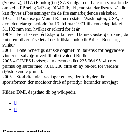
(Schweiz), UTA (Frankrig) og SAS indgår en aftale om samarbejde
om køb af Boeing 747 og DC-10 fly. Flyene standardiseres, så alle
kan flyves af besætninger fra de fire samarbejdende selskaber.
1972 – I Paradise på Mount Rainier i staten Washington, USA, er
der i den etårige periode fra 19. februar 1971 til denne dag faldet
31.102 mm sne, hvilket er rekord for ét år.
1989 – Fem fiskere på Esbjerg-kutteren Hanne Gasberg drukner, da
kutteren bliver påsejlet af det britiske tankskib British Beech og
synker.
2001 – Lone Scherfigs danske dogmefilm Italiensk for begyndere
vinder en sølvbjørn ved filmfestivalen i Berlin.
2005 – GIMPS beviser, at mersennetallet 225.964.951-1 er et
primtal og sætter med 7.816.230 cifre en ny rekord for verdens
største kendte primtal.
2005 – Storbritannien vedtager en lov, der forbyder alle
sportsformer, der medfører drab af pattedyr, herunder rævejagt.
Kilder: DMI, dagsdato.dk og wikipedia