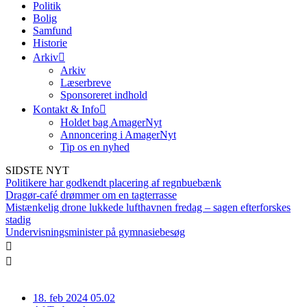
Politik
Bolig
Samfund
Historie
Arkiv
Arkiv
Læserbreve
Sponsoreret indhold
Kontakt & Info
Holdet bag AmagerNyt
Annoncering i AmagerNyt
Tip os en nyhed
SIDSTE NYT
Politikere har godkendt placering af regnbuebænk
Dragør-café drømmer om en tagterrasse
Mistænkelig drone lukkede lufthavnen fredag – sagen efterforskes
stadig
Undervisningsminister på gymnasiebesøg
18. feb 2024 05.02