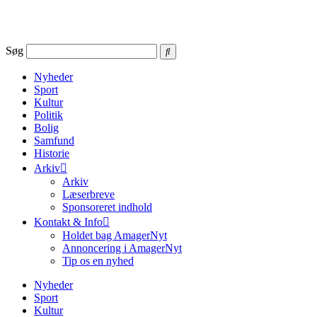
Videre
til
indhold
Søg
Nyheder
Sport
Kultur
Politik
Bolig
Samfund
Historie
Arkiv
Arkiv
Læserbreve
Sponsoreret indhold
Kontakt & Info
Holdet bag AmagerNyt
Annoncering i AmagerNyt
Tip os en nyhed
Nyheder
Sport
Kultur