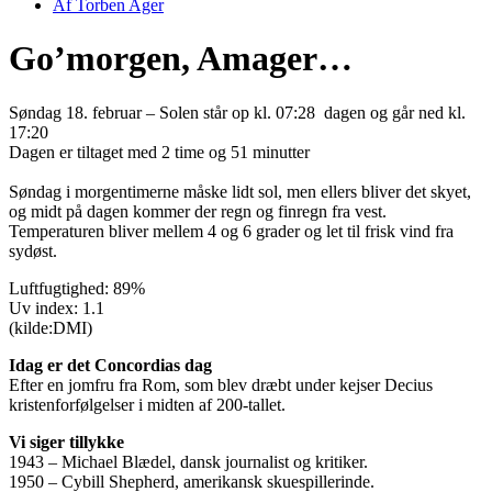
Af
Torben Ager
Go’morgen, Amager…
Søndag 18. februar – Solen står op kl. 07:28 dagen og går ned kl.
17:20
Dagen er tiltaget med 2 time og 51 minutter
Søndag i morgentimerne måske lidt sol, men ellers bliver det skyet,
og midt på dagen kommer der regn og finregn fra vest.
Temperaturen bliver mellem 4 og 6 grader og let til frisk vind fra
sydøst.
Luftfugtighed: 89%
Uv index: 1.1
(kilde:DMI)
Idag er det Concordias dag
Efter en jomfru fra Rom, som blev dræbt under kejser Decius
kristenforfølgelser i midten af 200-tallet.
Vi siger tillykke
1943 – Michael Blædel, dansk journalist og kritiker.
1950 – Cybill Shepherd, amerikansk skuespillerinde.