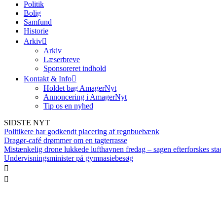
Politik
Bolig
Samfund
Historie
Arkiv
Arkiv
Læserbreve
Sponsoreret indhold
Kontakt & Info
Holdet bag AmagerNyt
Annoncering i AmagerNyt
Tip os en nyhed
SIDSTE NYT
Politikere har godkendt placering af regnbuebænk
Dragør-café drømmer om en tagterrasse
Mistænkelig drone lukkede lufthavnen fredag – sagen efterforskes sta
Undervisningsminister på gymnasiebesøg