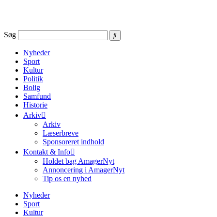
Videre
til
indhold
Søg
Nyheder
Sport
Kultur
Politik
Bolig
Samfund
Historie
Arkiv
Arkiv
Læserbreve
Sponsoreret indhold
Kontakt & Info
Holdet bag AmagerNyt
Annoncering i AmagerNyt
Tip os en nyhed
Nyheder
Sport
Kultur