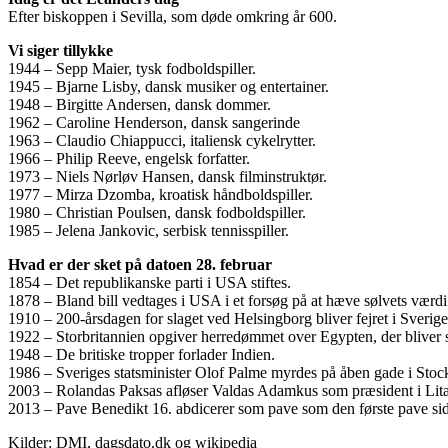
Efter biskoppen i Sevilla, som døde omkring år 600.
Vi siger tillykke
1944 – Sepp Maier, tysk fodboldspiller.
1945 – Bjarne Lisby, dansk musiker og entertainer.
1948 – Birgitte Andersen, dansk dommer.
1962 – Caroline Henderson, dansk sangerinde
1963 – Claudio Chiappucci, italiensk cykelrytter.
1966 – Philip Reeve, engelsk forfatter.
1973 – Niels Nørløv Hansen, dansk filminstruktør.
1977 – Mirza Dzomba, kroatisk håndboldspiller.
1980 – Christian Poulsen, dansk fodboldspiller.
1985 – Jelena Jankovic, serbisk tennisspiller.
Hvad er der sket på datoen 28. februar
1854 – Det republikanske parti i USA stiftes.
1878 – Bland bill vedtages i USA i et forsøg på at hæve sølvets værdi
1910 – 200-årsdagen for slaget ved Helsingborg bliver fejret i Sverig
1922 – Storbritannien opgiver herredømmet over Egypten, der blive
1948 – De britiske tropper forlader Indien.
1986 – Sveriges statsminister Olof Palme myrdes på åben gade i Sto
2003 – Rolandas Paksas afløser Valdas Adamkus som præsident i Lit
2013 – Pave Benedikt 16. abdicerer som pave som den første pave si
Kilder: DMI, dagsdato.dk og wikipedia