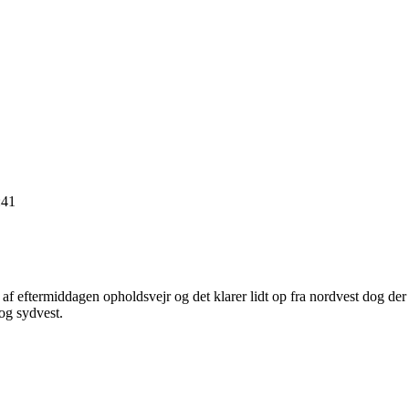
:41
et af eftermiddagen opholdsvejr og det klarer lidt op fra nordvest dog d
 og sydvest.