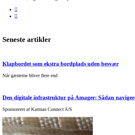
Seneste artikler
Klapbordet som ekstra bordplads uden besvær
Når gæsterne bliver flere end
Den digitale infrastruktur på Amager: Sådan naviger
Sponsoreret af Karman Connect A/S