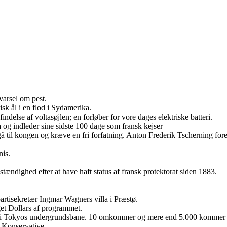
varsel om pest.
k ål i en flod i Sydamerika.
delse af voltasøjlen; en forløber for vore dages elektriske batteri.
a og indleder sine sidste 100 dage som fransk kejser
å til kongen og kræve en fri forfatning. Anton Frederik Tscherning fore
is.
tændighed efter at have haft status af fransk protektorat siden 1883.
tisekretær Ingmar Wagners villa i Præstø.
t Dollars af programmet.
 i Tokyos undergrundsbane. 10 omkommer og mere end 5.000 kommer p
e Konservative.