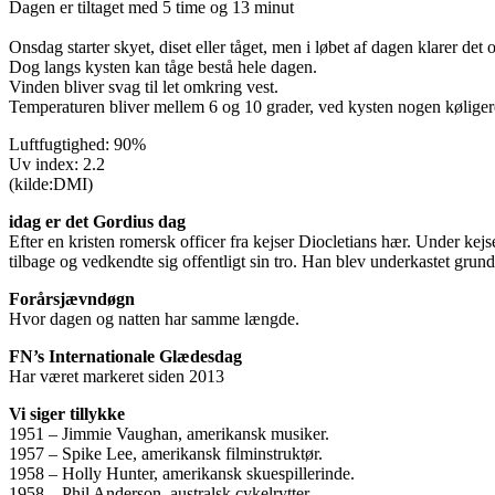
Dagen er tiltaget med 5 time og 13 minut
Onsdag starter skyet, diset eller tåget, men i løbet af dagen klarer de
Dog langs kysten kan tåge bestå hele dagen.
Vinden bliver svag til let omkring vest.
Temperaturen bliver mellem 6 og 10 grader, ved kysten nogen køligere, 
Luftfugtighed: 90%
Uv index: 2.2
(kilde:DMI)
idag er det Gordius dag
Efter en kristen romersk officer fra kejser Diocletians hær. Under kej
tilbage og vedkendte sig offentligt sin tro. Han blev underkastet gru
Forårsjævndøgn
Hvor dagen og natten har samme længde.
FN’s Internationale Glædesdag
Har været markeret siden 2013
Vi siger tillykke
1951 – Jimmie Vaughan, amerikansk musiker.
1957 – Spike Lee, amerikansk filminstruktør.
1958 – Holly Hunter, amerikansk skuespillerinde.
1958 – Phil Anderson, australsk cykelrytter.