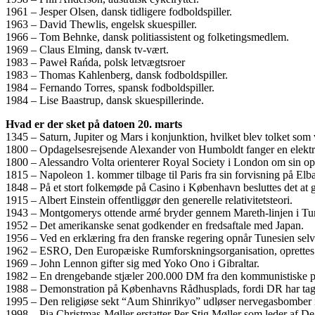
1961 – Jesper Olsen, dansk tidligere fodboldspiller.
1963 – David Thewlis, engelsk skuespiller.
1966 – Tom Behnke, dansk politiassistent og folketingsmedlem.
1969 – Claus Elming, dansk tv-vært.
1983 – Paweł Rańda, polsk letvægtsroer
1983 – Thomas Kahlenberg, dansk fodboldspiller.
1984 – Fernando Torres, spansk fodboldspiller.
1984 – Lise Baastrup, dansk skuespillerinde.
Hvad er der sket på datoen 20. marts
1345 – Saturn, Jupiter og Mars i konjunktion, hvilket blev tolket som 
1800 – Opdagelsesrejsende Alexander von Humboldt fanger en elektris
1800 – Alessandro Volta orienterer Royal Society i London om sin opfin
1815 – Napoleon 1. kommer tilbage til Paris fra sin forvisning på Elb
1848 – På et stort folkemøde på Casino i København besluttes det at g
1915 – Albert Einstein offentliggør den generelle relativitetsteori.
1943 – Montgomerys ottende armé bryder gennem Mareth-linjen i Tun
1952 – Det amerikanske senat godkender en fredsaftale med Japan.
1956 – Ved en erklæring fra den franske regering opnår Tunesien selvs
1962 – ESRO, Den Europæiske Rumforskningsorganisation, oprettes
1969 – John Lennon gifter sig med Yoko Ono i Gibraltar.
1982 – En drengebande stjæler 200.000 DM fra den kommunistiske par
1988 – Demonstration på Københavns Rådhusplads, fordi DR har tage
1995 – Den religiøse sekt “Aum Shinrikyo” udløser nervegasbomber
1998 – Pia Christmas-Møller erstatter Per Stig Møller som leder af D