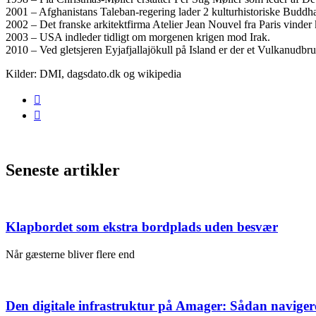
2001 – Afghanistans Taleban-regering lader 2 kulturhistoriske Buddha-
2002 – Det franske arkitektfirma Atelier Jean Nouvel fra Paris vind
2003 – USA indleder tidligt om morgenen krigen mod Irak.
2010 – Ved gletsjeren Eyjafjallajökull på Island er der et Vulkanudbru
Kilder: DMI, dagsdato.dk og wikipedia
Seneste artikler
Klapbordet som ekstra bordplads uden besvær
Når gæsterne bliver flere end
Den digitale infrastruktur på Amager: Sådan naviger