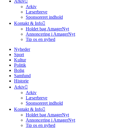
Arkiv
Arkiv
Læserbreve
Sponsoreret indhold
Kontakt & Info
Holdet bag AmagerNyt
Annoncering i AmagerNyt
Tip os en nyhed
Nyheder
Sport
Kultur
Politik
Bolig
Samfund
Historie
Arkiv
Arkiv
Læserbreve
Sponsoreret indhold
Kontakt & Info
Holdet bag AmagerNyt
Annoncering i AmagerNyt
Tip os en nyhed