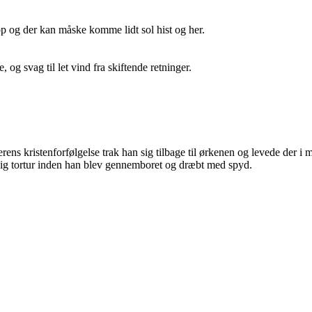
t op og der kan måske komme lidt sol hist og her.
og svag til let vind fra skiftende retninger.
serens kristenforfølgelse trak han sig tilbage til ørkenen og levede der 
ndig tortur inden han blev gennem­boret og dræbt med spyd.