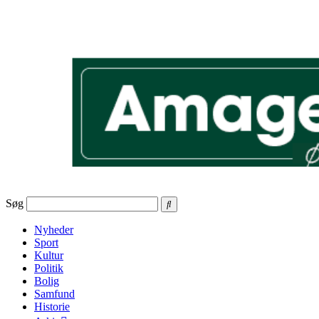
Videre
til
indhold
Søg
Nyheder
Sport
Kultur
Politik
Bolig
Samfund
Historie