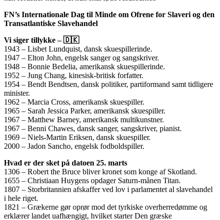
FN’s Internationale Dag til Minde om Ofrene for Slaveri og den
Transatlantiske Slavehandel
Vi siger tillykke – 🇩🇰
1943 – Lisbet Lundquist, dansk skuespillerinde.
1947 – Elton John, engelsk sanger og sangskriver.
1948 – Bonnie Bedelia, amerikansk skuespillerinde.
1952 – Jung Chang, kinesisk-britisk forfatter.
1954 – Bendt Bendtsen, dansk politiker, partiformand samt tidligere
minister.
1962 – Marcia Cross, amerikansk skuespiller.
1965 – Sarah Jessica Parker, amerikansk skuespiller.
1967 – Matthew Barney, amerikansk multikunstner.
1967 – Benni Chawes, dansk sanger, sangskriver, pianist.
1969 – Niels-Martin Eriksen, dansk skuespiller.
2000 – Jadon Sancho, engelsk fodboldspiller.
Hvad er der sket på datoen 25. marts
1306 – Robert the Bruce bliver kronet som konge af Skotland.
1655 – Christiaan Huygens opdager Saturn-månen Titan.
1807 – Storbritannien afskaffer ved lov i parlamentet al slavehandel
i hele riget.
1821 – Grækerne gør oprør mod det tyrkiske overherredømme og
erklærer landet uafhængigt, hvilket starter Den græske