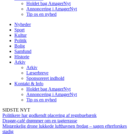
Holdet bag AmagerNyt
Annoncering i AmagerNyt
Tip os en nyhed
Nyheder
Sport
Kultur
Politik
Bolig
Samfund
Historie
Arkiv
Arkiv
Læserbreve
Sponsoreret indhold
Kontakt & Info
Holdet bag AmagerNyt
Annoncering i AmagerNyt
Tip os en nyhed
SIDSTE NYT
Politikere har godkendt placering af regnbuebænk
Dragør-café drømmer om en tagterrasse
Mistænkelig drone lukkede lufthavnen fredag – sagen efterforskes
stadig