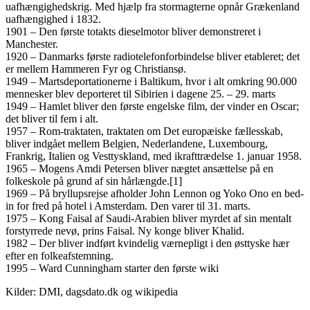
uafhængighedskrig. Med hjælp fra stormagterne opnår Grækenland
uafhængighed i 1832.
1901 – Den første totakts dieselmotor bliver demonstreret i
Manchester.
1920 – Danmarks første radiotelefonforbindelse bliver etableret; det
er mellem Hammeren Fyr og Christiansø.
1949 – Martsdeportationerne i Baltikum, hvor i alt omkring 90.000
mennesker blev deporteret til Sibirien i dagene 25. – 29. marts
1949 – Hamlet bliver den første engelske film, der vinder en Oscar;
det bliver til fem i alt.
1957 – Rom-traktaten, traktaten om Det europæiske fællesskab,
bliver indgået mellem Belgien, Nederlandene, Luxembourg,
Frankrig, Italien og Vesttyskland, med ikrafttrædelse 1. januar 1958.
1965 – Mogens Amdi Petersen bliver nægtet ansættelse på en
folkeskole på grund af sin hårlængde.[1]
1969 – På bryllupsrejse afholder John Lennon og Yoko Ono en bed-
in for fred på hotel i Amsterdam. Den varer til 31. marts.
1975 – Kong Faisal af Saudi-Arabien bliver myrdet af sin mentalt
forstyrrede nevø, prins Faisal. Ny konge bliver Khalid.
1982 – Der bliver indført kvindelig værnepligt i den østtyske hær
efter en folkeafstemning.
1995 – Ward Cunningham starter den første wiki
Kilder: DMI, dagsdato.dk og wikipedia