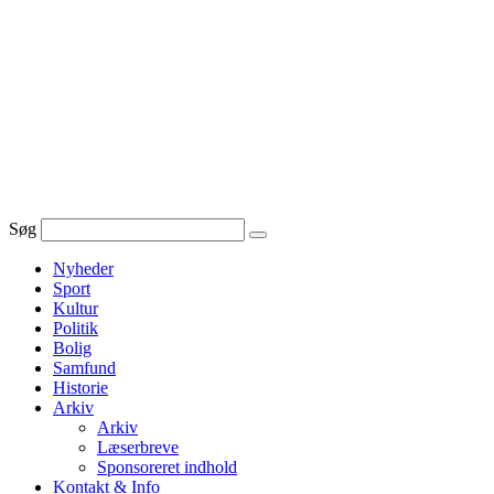
Videre
til
indhold
Søg
Nyheder
Sport
Kultur
Politik
Bolig
Samfund
Historie
Arkiv
Arkiv
Læserbreve
Sponsoreret indhold
Kontakt & Info