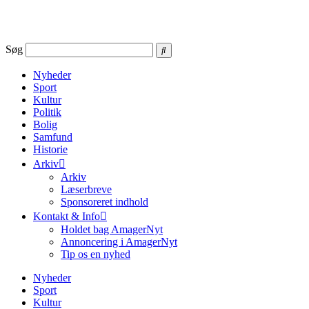
Videre
til
indhold
Søg
Nyheder
Sport
Kultur
Politik
Bolig
Samfund
Historie
Arkiv
Arkiv
Læserbreve
Sponsoreret indhold
Kontakt & Info
Holdet bag AmagerNyt
Annoncering i AmagerNyt
Tip os en nyhed
Nyheder
Sport
Kultur