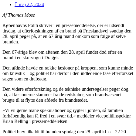
maj 22, 2024
Af Thomas Mose
Københavns Politi skriver i en pressemeddelelse, der er udsendt
tirsdag, at efterforskningen af en brand på Frieslandsvej søndag den
28. april peger på, at en 67-årig mand omkom som følge af selve
branden.
Den 67-årige blev om aftenen den 28. april fundet død efter en
brand i en skurvogn i Dragør.
Den afdøde havde en række læsioner på kroppen, som kunne minde
om knivstik – og politiet har derfor i den indledende fase efterforsket
sagen som en drabssag.
Den videre efterforskning og de tekniske undersøgelser peger dog
på, at læsionerne stammer fra de redskaber, som brandvæsenet
brugte til at flytte den afdøde fra brandstedet.
»Vi vil gerne mane spekulationer og rygter i jorden, så familien
forhåbentlig kan få fred i en svær tid,« meddeler vicepolitiinspektør
Brian Belling i pressemeddelelsen.
Politiet blev tilkaldt til branden søndag den 28. april kl. ca. 22.20.