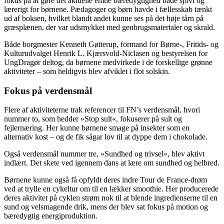
fokus på at gøre det aktuelle emne bæredygtighed både sjovt og
lærerigt for børnene. Pædagoger og børn havde i fællesskab tænkt
ud af boksen, hvilket blandt andet kunne ses på det høje tårn på
græsplænen, der var udsmykket med genbrugsmaterialer og skrald.
Både borgmester Kenneth Gøtterup, formand for Børne-, Fritids- og
Kulturudvalget Henrik L. Kjærsvold-Niclasen og bestyrelsen for
UngDragør deltog, da børnene medvirkede i de forskellige grønne
aktiviteter – som heldigvis blev afviklet i flot solskin.
Fokus på verdensmål
Flere af aktiviteterne trak referencer til FN’s verdensmål, hvori
nummer to, som hedder »Stop sult«, fokuserer på sult og
fejlernæring. Her kunne børnene smage på insekter som en
alternativ kost – og de fik sågar lov til at dyppe dem i chokolade.
Også verdensmål nummer tre, »Sundhed og trivsel«, blev aktivt
indlært. Det skete ved igennem dans at lære om sundhed og helbred.
Børnene kunne også få opfyldt deres indre Tour de France-drøm
ved at trylle en cykeltur om til en lækker smoothie. Her producerede
deres aktivitet på cyklen strøm nok til at blende ingredienserne til en
sund og velsmagende drik, mens der blev sat fokus på motion og
bæredygtig energiproduktion.