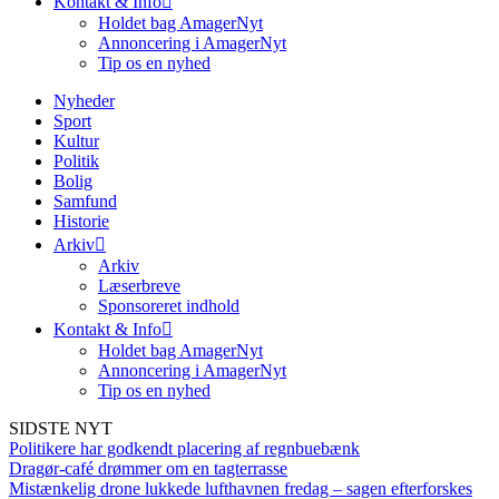
Kontakt & Info
Holdet bag AmagerNyt
Annoncering i AmagerNyt
Tip os en nyhed
Nyheder
Sport
Kultur
Politik
Bolig
Samfund
Historie
Arkiv
Arkiv
Læserbreve
Sponsoreret indhold
Kontakt & Info
Holdet bag AmagerNyt
Annoncering i AmagerNyt
Tip os en nyhed
SIDSTE NYT
Politikere har godkendt placering af regnbuebænk
Dragør-café drømmer om en tagterrasse
Mistænkelig drone lukkede lufthavnen fredag – sagen efterforskes