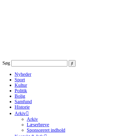
Videre
til
indhold
Søg
Nyheder
Sport
Kultur
Politik
Bolig
Samfund
Historie
Arkiv
Arkiv
Læserbreve
Sponsoreret indhold