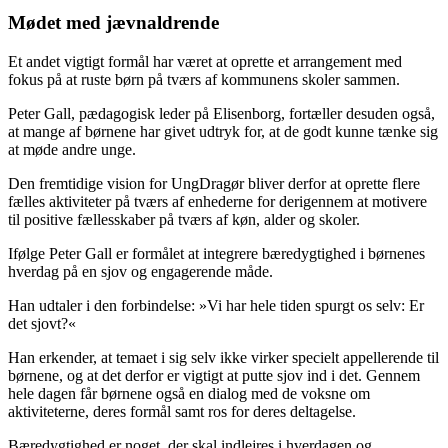
Mødet med jævnaldrende
Et andet vigtigt formål har været at oprette et arrangement med
fokus på at ruste børn på tværs af kommunens skoler sammen.
Peter Gall, pædagogisk leder på Elisenborg, fortæller desuden også,
at mange af børnene har givet udtryk for, at de godt kunne tænke sig
at møde andre unge.
Den fremtidige vision for UngDragør bliver derfor at oprette flere
fælles aktiviteter på tværs af enhederne for derigennem at motivere
til positive fællesskaber på tværs af køn, alder og skoler.
Ifølge Peter Gall er formålet at integrere bæredygtighed i børnenes
hverdag på en sjov og engagerende måde.
Han udtaler i den forbindelse: »Vi har hele tiden spurgt os selv: Er
det sjovt?«
Han erkender, at temaet i sig selv ikke virker specielt appellerende til
børnene, og at det derfor er vigtigt at putte sjov ind i det. Gennem
hele dagen får børnene også en dialog med de voksne om
aktiviteterne, deres formål samt ros for deres deltagelse.
Bæredygtighed er noget, der skal indlejres i hverdagen og