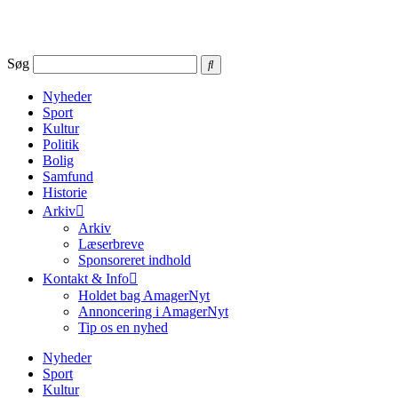
Videre
til
indhold
Søg
Nyheder
Sport
Kultur
Politik
Bolig
Samfund
Historie
Arkiv
Arkiv
Læserbreve
Sponsoreret indhold
Kontakt & Info
Holdet bag AmagerNyt
Annoncering i AmagerNyt
Tip os en nyhed
Nyheder
Sport
Kultur