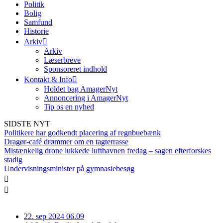
Politik
Bolig
Samfund
Historie
Arkiv
Arkiv
Læserbreve
Sponsoreret indhold
Kontakt & Info
Holdet bag AmagerNyt
Annoncering i AmagerNyt
Tip os en nyhed
SIDSTE NYT
Politikere har godkendt placering af regnbuebænk
Dragør-café drømmer om en tagterrasse
Mistænkelig drone lukkede lufthavnen fredag – sagen efterforskes
stadig
Undervisningsminister på gymnasiebesøg
22. sep 2024 06.09