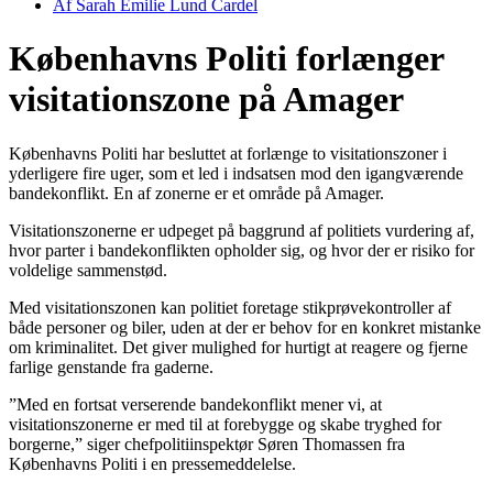
Af
Sarah Emilie Lund Cardel
Københavns Politi forlænger
visitationszone på Amager
Københavns Politi har besluttet at forlænge to visitationszoner i
yderligere fire uger, som et led i indsatsen mod den igangværende
bandekonflikt. En af zonerne er et område på Amager.
Visitationszonerne er udpeget på baggrund af politiets vurdering af,
hvor parter i bandekonflikten opholder sig, og hvor der er risiko for
voldelige sammenstød.
Med visitationszonen kan politiet foretage stikprøvekontroller af
både personer og biler, uden at der er behov for en konkret mistanke
om kriminalitet. Det giver mulighed for hurtigt at reagere og fjerne
farlige genstande fra gaderne.
”Med en fortsat verserende bandekonflikt mener vi, at
visitationszonerne er med til at forebygge og skabe tryghed for
borgerne,” siger chefpolitiinspektør Søren Thomassen fra
Københavns Politi i en pressemeddelelse.