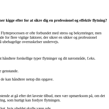
kigge efter for at sikre dig en professionel og effektiv flytning?
er. Flytteprocessen er ofte forbundet med stress og bekymringer, men
 for flere vigtige faktorer, der sikrer en sikker og professionel
dgå ubehagelige overraskelser undervejs.
t håndtere forskellige typer flytninger og dit nærområde, f.eks.
ge genstande.
dt de kan håndtere netop din opgave.
e fristende at gå efter det laveste tilbud, men vær opmærksom på, om det
ing, som hurtigt kan fordyre flytningen.
kket, hvis uheldet skulle være ude.