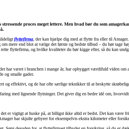
 stressende proces meget lettere. Men hvad bør du som amagerkaner 
å.
lideligt
flyttefirma
, der kan hjælpe dig med at flytte fra eller til Amag
om mere end blot at vælge det første og bedste tilbud – du bør tage højde
rette flyttefirma, og hvilke kvaliteter du bør kigge efter, så du kan un
, der har været i branchen i mange år, har opbygget værdifuld viden om a
ede og smalle gader.
rt og effektivt, og de har ofte særlige teknikker til at beskytte skrøbeli
erfaring med lignende flytninger. Det giver dig en bedre idé om, hvorvi
n det er vigtigt at huske på, at billigst ikke altid er bedst. Det kan vær
ager har skjulte gebyrer for eksempelvis ekstra kilometer eller forsikr
et. Sørg desuden for, at flyttefirmaet tilbyder en forsikring, så du er dæ