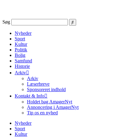
Videre
til
indhold
Søg
Nyheder
Sport
Kultur
Politik
Bolig
Samfund
Historie
Arkiv
Arkiv
Læserbreve
Sponsoreret indhold
Kontakt & Info
Holdet bag AmagerNyt
Annoncering i AmagerNyt
Tip os en nyhed
Nyheder
Sport
Kultur