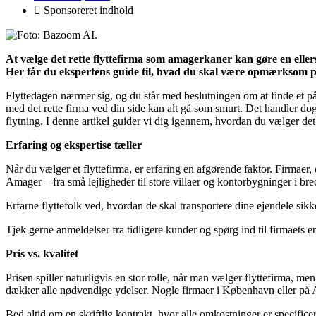
Sponsoreret indhold
At vælge det rette flyttefirma som amagerkaner kan gøre en ellers
Her får du ekspertens guide til, hvad du skal være opmærksom p
Flyttedagen nærmer sig, og du står med beslutningen om at finde et på
med det rette firma ved din side kan alt gå som smurt. Det handler dog 
flytning. I denne artikel guider vi dig igennem, hvordan du vælger det 
Erfaring og ekspertise tæller
Når du vælger et flyttefirma, er erfaring en afgørende faktor. Firmaer
Amager – fra små lejligheder til store villaer og kontorbygninger i br
Erfarne flyttefolk ved, hvordan de skal transportere dine ejendele sikke
Tjek gerne anmeldelser fra tidligere kunder og spørg ind til firmaets 
Pris vs. kvalitet
Prisen spiller naturligvis en stor rolle, når man vælger flyttefirma, me
dækker alle nødvendige ydelser. Nogle firmaer i København eller på Am
Bed altid om en skriftlig kontrakt, hvor alle omkostninger er specificer