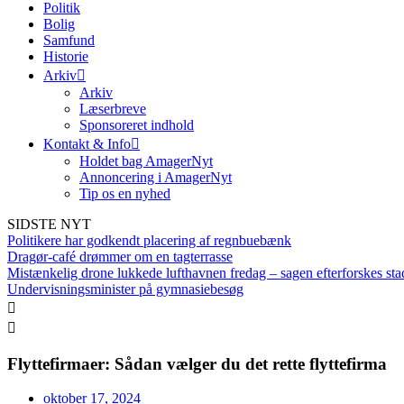
Politik
Bolig
Samfund
Historie
Arkiv
Arkiv
Læserbreve
Sponsoreret indhold
Kontakt & Info
Holdet bag AmagerNyt
Annoncering i AmagerNyt
Tip os en nyhed
SIDSTE NYT
Politikere har godkendt placering af regnbuebænk
Dragør-café drømmer om en tagterrasse
Mistænkelig drone lukkede lufthavnen fredag – sagen efterforskes sta
Undervisningsminister på gymnasiebesøg
Flyttefirmaer: Sådan vælger du det rette flyttefirma
oktober 17, 2024