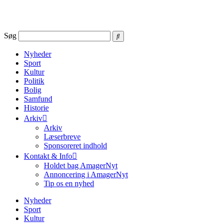
Videre
til
indhold
Søg
Nyheder
Sport
Kultur
Politik
Bolig
Samfund
Historie
Arkiv
Arkiv
Læserbreve
Sponsoreret indhold
Kontakt & Info
Holdet bag AmagerNyt
Annoncering i AmagerNyt
Tip os en nyhed
Nyheder
Sport
Kultur