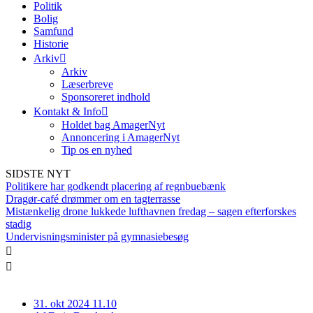
Politik
Bolig
Samfund
Historie
Arkiv
Arkiv
Læserbreve
Sponsoreret indhold
Kontakt & Info
Holdet bag AmagerNyt
Annoncering i AmagerNyt
Tip os en nyhed
SIDSTE NYT
Politikere har godkendt placering af regnbuebænk
Dragør-café drømmer om en tagterrasse
Mistænkelig drone lukkede lufthavnen fredag – sagen efterforskes
stadig
Undervisningsminister på gymnasiebesøg
31. okt 2024 11.10