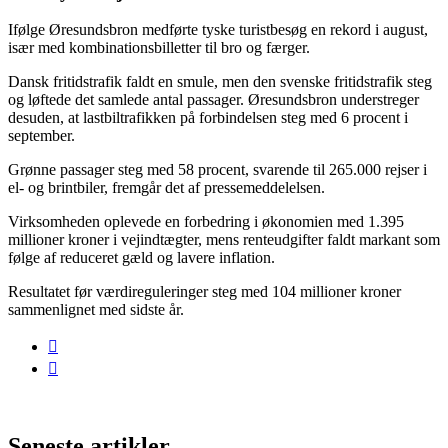
Ifølge Øresundsbron medførte tyske turistbesøg en rekord i august,
især med kombinationsbilletter til bro og færger.
Dansk fritidstrafik faldt en smule, men den svenske fritidstrafik steg
og løftede det samlede antal passager. Øresundsbron understreger
desuden, at lastbiltrafikken på forbindelsen steg med 6 procent i
september.
Grønne passager steg med 58 procent, svarende til 265.000 rejser i
el- og brintbiler, fremgår det af pressemeddelelsen.
Virksomheden oplevede en forbedring i økonomien med 1.395
millioner kroner i vejindtægter, mens renteudgifter faldt markant som
følge af reduceret gæld og lavere inflation.
Resultatet før værdireguleringer steg med 104 millioner kroner
sammenlignet med sidste år.
Seneste artikler