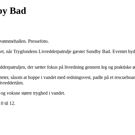
dby Bad
svømmehallen. Pressefoto.
et, når Trygfondens Livredderpatrulje gæster Sundby Bad. Eventet byd
edderpatruljen, der sætter fokus på livredning gennem leg og praktiske ø
viteter, såsom at hoppe i vandet med redningsvest, padle på et rescueb
ivreddertårn.
 og voksne større tryghed i vandet.
0 til 12.