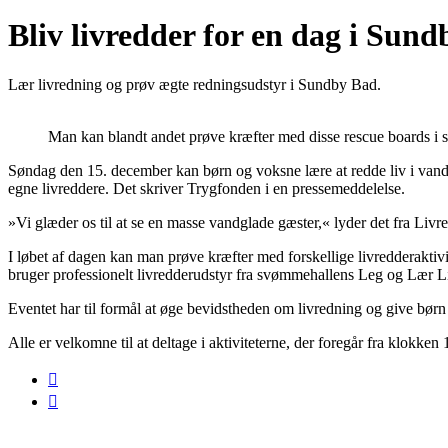
Bliv livredder for en dag i Sun
Lær livredning og prøv ægte redningsudstyr i Sundby Bad.
Man kan blandt andet prøve kræfter med disse rescue boards i 
Søndag den 15. december kan børn og voksne lære at redde liv i vand
egne livreddere. Det skriver Trygfonden i en pressemeddelelse.
»Vi glæder os til at se en masse vandglade gæster,« lyder det fra Livr
I løbet af dagen kan man prøve kræfter med forskellige livredderakti
bruger professionelt livredderudstyr fra svømmehallens Leg og Lær L
Eventet har til formål at øge bevidstheden om livredning og give børn
Alle er velkomne til at deltage i aktiviteterne, der foregår fra klokken 1