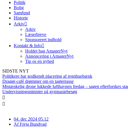
Politik
Bolig
Samfund
Historie
Arkiv
Arkiv
Læserbreve
Sponsoreret indhold
Kontakt & Info
Holdet bag AmagerNyt
Annoncering i AmagerNyt
Tip os en nyhed
SIDSTE NYT
Politikere har godkendt placering af regnbuebænk
Dragør-café drømmer om en tagterrasse
Mistænkelig drone lukkede lufthavnen fredag – sagen efterforskes sta
Undervisningsminister på gymnasiebesøg
04. dec 2024 05.12
Af
Freja Bundvad