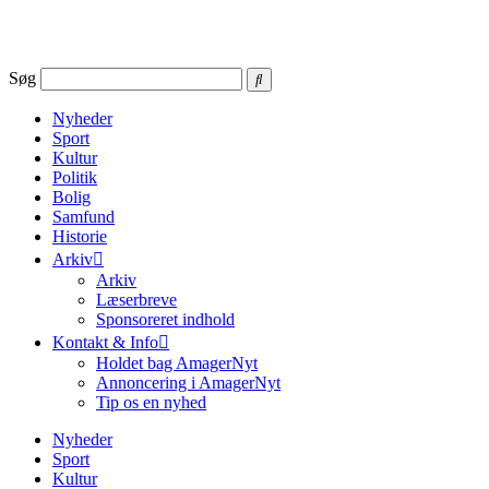
Videre
til
indhold
Søg
Nyheder
Sport
Kultur
Politik
Bolig
Samfund
Historie
Arkiv
Arkiv
Læserbreve
Sponsoreret indhold
Kontakt & Info
Holdet bag AmagerNyt
Annoncering i AmagerNyt
Tip os en nyhed
Nyheder
Sport
Kultur