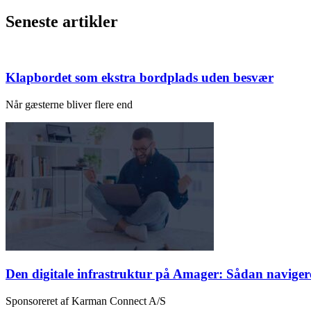
Seneste artikler
Klapbordet som ekstra bordplads uden besvær
Når gæsterne bliver flere end
Den digitale infrastruktur på Amager: Sådan naviger
Sponsoreret af Karman Connect A/S