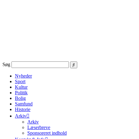
Videre
til
indhold
Søg
Nyheder
Sport
Kultur
Politik
Bolig
Samfund
Historie
Arkiv
Arkiv
Læserbreve
Sponsoreret indhold