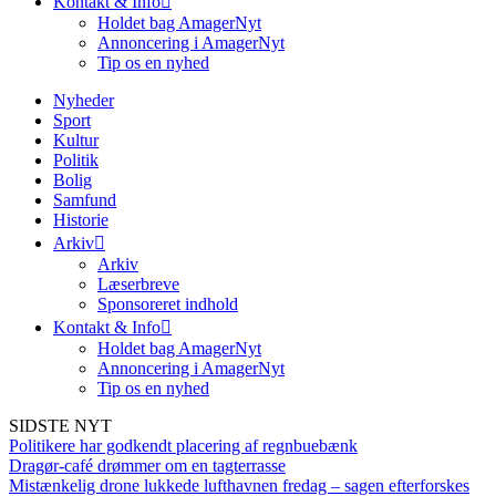
Kontakt & Info
Holdet bag AmagerNyt
Annoncering i AmagerNyt
Tip os en nyhed
Nyheder
Sport
Kultur
Politik
Bolig
Samfund
Historie
Arkiv
Arkiv
Læserbreve
Sponsoreret indhold
Kontakt & Info
Holdet bag AmagerNyt
Annoncering i AmagerNyt
Tip os en nyhed
SIDSTE NYT
Politikere har godkendt placering af regnbuebænk
Dragør-café drømmer om en tagterrasse
Mistænkelig drone lukkede lufthavnen fredag – sagen efterforskes