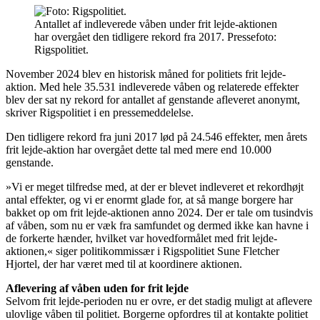
Antallet af indleverede våben under frit lejde-aktionen
har overgået den tidligere rekord fra 2017. Pressefoto:
Rigspolitiet.
November 2024 blev en historisk måned for politiets frit lejde-
aktion. Med hele 35.531 indleverede våben og relaterede effekter
blev der sat ny rekord for antallet af genstande afleveret anonymt,
skriver Rigspolitiet i en pressemeddelelse.
Den tidligere rekord fra juni 2017 lød på 24.546 effekter, men årets
frit lejde-aktion har overgået dette tal med mere end 10.000
genstande.
»Vi er meget tilfredse med, at der er blevet indleveret et rekordhøjt
antal effekter, og vi er enormt glade for, at så mange borgere har
bakket op om frit lejde-aktionen anno 2024. Der er tale om tusindvis
af våben, som nu er væk fra samfundet og dermed ikke kan havne i
de forkerte hænder, hvilket var hovedformålet med frit lejde-
aktionen,« siger politikommissær i Rigspolitiet Sune Fletcher
Hjortel, der har været med til at koordinere aktionen.
Aflevering af våben uden for frit lejde
Selvom frit lejde-perioden nu er ovre, er det stadig muligt at aflevere
ulovlige våben til politiet. Borgerne opfordres til at kontakte politiet