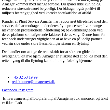
Amager kommer med mange fordele. Du sparer ikke kun tid og
reducerer stressniveauet betydeligt. Du bidrager også positivt til
miljøets bæredygtighed ved korrekt bortskaffelse af affald.
Kunder af Pling Service Amager har rapporteret tilfredshed med den
service, de har modtaget under deres flytteprocesser, hvor mange
nævner den professionelle håndtering og bekvemmeligheden ved
deres platform som afgørende faktorer i deres valg. Denne form for
feedback understreger vigtigheden af at have en pålidelig partner
ved sin side under store livsændringer såsom en flytning.
Det handler om at tage de rette skridt for at sikre en glidende
overgang til dit nye hjem. Amager er et skønt sted at bo, og med den
rette tilgang til din flytning kan du hurtigt føle dig hjemme.
+45 32 53 19 99
redaktionen@amagernyt.dk
Facebook
Instagram
Erhvervsmæssig affotografering af Amagernyt.dk annoncer og tekst
er ikke tilladt.