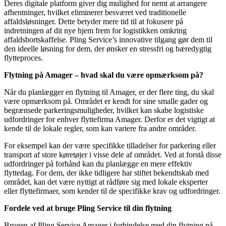
Deres digitale platform giver dig mulighed for nemt at arrangere
afhentninger, hvilket eliminerer besværet ved traditionelle
affaldsløsninger. Dette betyder mere tid til at fokusere på
indretningen af dit nye hjem frem for logistikken omkring
affaldsbortskaffelse. Pling Service’s innovative tilgang gør dem til
den ideelle løsning for dem, der ønsker en stressfri og bæredygtig
flytteproces.
Flytning på Amager – hvad skal du være opmærksom på?
Når du planlægger en flytning til Amager, er der flere ting, du skal
være opmærksom på. Området er kendt for sine smalle gader og
begrænsede parkeringsmuligheder, hvilket kan skabe logistiske
udfordringer for enhver flyttefirma Amager. Derfor er det vigtigt at
kende til de lokale regler, som kan variere fra andre områder.
For eksempel kan der være specifikke tilladelser for parkering eller
transport af store køretøjer i visse dele af området. Ved at forstå disse
udfordringer på forhånd kan du planlægge en mere effektiv
flyttedag. For dem, der ikke tidligere har stiftet bekendtskab med
området, kan det være nyttigt at rådføre sig med lokale eksperter
eller flyttefirmaer, som kender til de specifikke krav og udfordringer.
Fordele ved at bruge Pling Service til din flytning
Brugen af Pling Service Amager i forbindelse med din flytning på