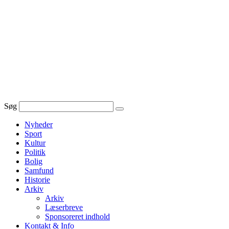
Videre
til
indhold
Søg
Nyheder
Sport
Kultur
Politik
Bolig
Samfund
Historie
Arkiv
Arkiv
Læserbreve
Sponsoreret indhold
Kontakt & Info