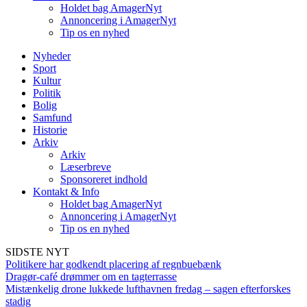
Holdet bag AmagerNyt
Annoncering i AmagerNyt
Tip os en nyhed
Nyheder
Sport
Kultur
Politik
Bolig
Samfund
Historie
Arkiv
Arkiv
Læserbreve
Sponsoreret indhold
Kontakt & Info
Holdet bag AmagerNyt
Annoncering i AmagerNyt
Tip os en nyhed
SIDSTE NYT
Politikere har godkendt placering af regnbuebænk
Dragør-café drømmer om en tagterrasse
Mistænkelig drone lukkede lufthavnen fredag – sagen efterforskes
stadig