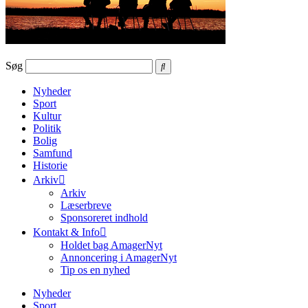
Søg
Nyheder
Sport
Kultur
Politik
Bolig
Samfund
Historie
Arkiv
Arkiv
Læserbreve
Sponsoreret indhold
Kontakt & Info
Holdet bag AmagerNyt
Annoncering i AmagerNyt
Tip os en nyhed
Nyheder
Sport