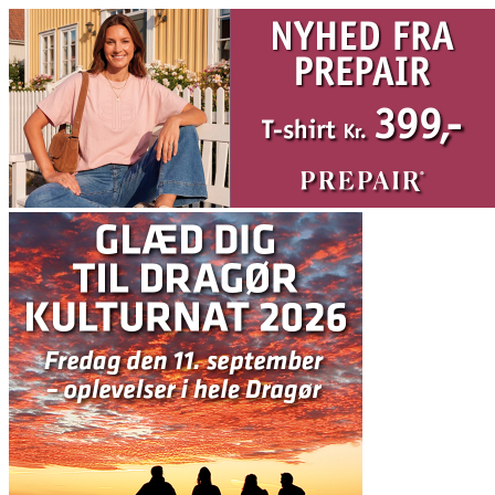
Videre
til
indhold