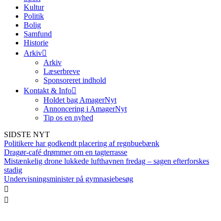
Kultur
Politik
Bolig
Samfund
Historie
Arkiv
Arkiv
Læserbreve
Sponsoreret indhold
Kontakt & Info
Holdet bag AmagerNyt
Annoncering i AmagerNyt
Tip os en nyhed
SIDSTE NYT
Politikere har godkendt placering af regnbuebænk
Dragør-café drømmer om en tagterrasse
Mistænkelig drone lukkede lufthavnen fredag – sagen efterforskes
stadig
Undervisningsminister på gymnasiebesøg