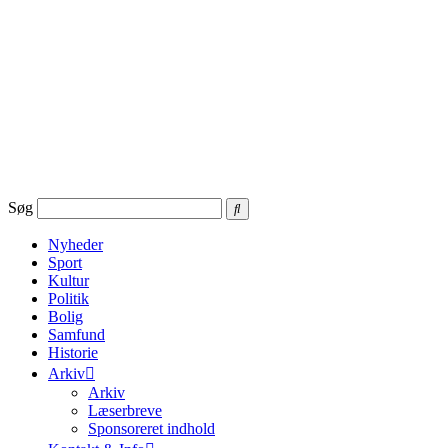
Videre
til
indhold
Søg
Nyheder
Sport
Kultur
Politik
Bolig
Samfund
Historie
Arkiv
Arkiv
Læserbreve
Sponsoreret indhold