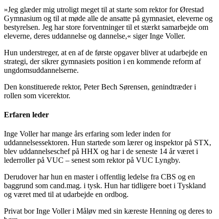
»Jeg glæder mig utroligt meget til at starte som rektor for Ørestad
Gymnasium og til at møde alle de ansatte på gymnasiet, eleverne og
bestyrelsen. Jeg har store forventninger til et stærkt samarbejde om
eleverne, deres uddannelse og dannelse,« siger Inge Voller.
Hun understreger, at en af de første opgaver bliver at udarbejde en
strategi, der sikrer gymnasiets position i en kommende reform af
ungdomsuddannelserne.
Den konstituerede rektor, Peter Bech Sørensen, genindtræder i
rollen som vicerektor.
Erfaren leder
Inge Voller har mange års erfaring som leder inden for
uddannelsessektoren. Hun startede som lærer og inspektor på STX,
blev uddannelseschef på HHX og har i de seneste 14 år været i
lederroller på VUC – senest som rektor på VUC Lyngby.
Derudover har hun en master i offentlig ledelse fra CBS og en
baggrund som cand.mag. i tysk. Hun har tidligere boet i Tyskland
og været med til at udarbejde en ordbog.
Privat bor Inge Voller i Måløv med sin kæreste Henning og deres to