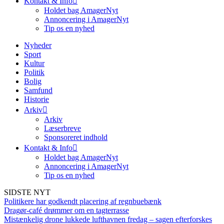
Kontakt & Info
Holdet bag AmagerNyt
Annoncering i AmagerNyt
Tip os en nyhed
Nyheder
Sport
Kultur
Politik
Bolig
Samfund
Historie
Arkiv
Arkiv
Læserbreve
Sponsoreret indhold
Kontakt & Info
Holdet bag AmagerNyt
Annoncering i AmagerNyt
Tip os en nyhed
SIDSTE NYT
Politikere har godkendt placering af regnbuebænk
Dragør-café drømmer om en tagterrasse
Mistænkelig drone lukkede lufthavnen fredag – sagen efterforskes