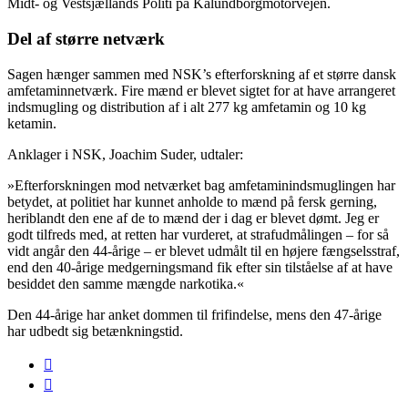
Midt- og Vestsjællands Politi på Kalundborgmotorvejen.
Del af større netværk
Sagen hænger sammen med NSK’s efterforskning af et større dansk
amfetaminnetværk. Fire mænd er blevet sigtet for at have arrangeret
indsmugling og distribution af i alt 277 kg amfetamin og 10 kg
ketamin.
Anklager i NSK, Joachim Suder, udtaler:
»Efterforskningen mod netværket bag amfetaminindsmuglingen har
betydet, at politiet har kunnet anholde to mænd på fersk gerning,
heriblandt den ene af de to mænd der i dag er blevet dømt. Jeg er
godt tilfreds med, at retten har vurderet, at strafudmålingen – for så
vidt angår den 44-årige – er blevet udmålt til en højere fængselsstraf,
end den 40-årige medgerningsmand fik efter sin tilståelse af at have
besiddet den samme mængde narkotika.«
Den 44-årige har anket dommen til frifindelse, mens den 47-årige
har udbedt sig betænkningstid.