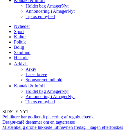
Kontakt & Info
Holdet bag AmagerNyt
Annoncering i AmagerNyt
Tip os en nyhed
Nyheder
Sport
Kultur
Politik
Bolig
Samfund
Historie
Arkiv
Arkiv
Læserbreve
Sponsoreret indhold
Kontakt & Info
Holdet bag AmagerNyt
Annoncering i AmagerNyt
Tip os en nyhed
SIDSTE NYT
Politikere har godkendt placering af regnbuebænk
Dragør-café drømmer om en tagterrasse
Mistænkelig drone lukkede lufthavnen fredag – sagen efterforskes