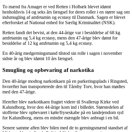
To mænd fra Amager er ved Retten i Holbæk blevet idømt
henholdsvis 14 og seks års fængsel for deres roller i en større sag om
indsmugling af amfetamin og ecstasy til Danmark. Sagen er blevet
efterforsket af National enhed for Særlig Kriminalitet (NSK).
Retten fandt det bevist, at den 44-årige var i besiddelse af 68 kg
amfetamin og 5,4 kg ecstasy, mens den 47-årige blev dømt for
besiddelse af 12 kg amfetamin og 5,4 kg ecstasy.
En 40-årig medgerningsmand tilstod sin rolle i sagen i november
sidste år og blev idømt 10 års fængsel.
Smugling og opbevaring af narkotika
Den 40-årige modtog narkotikaen på en parkeringsplads i Ringsted,
hvorefter han transporterede den til Tårnby Torv, hvor han mødtes
med den 47-årige.
Herefter blev narkotikaen fragtet videre til Svallerup Kirke ved
Kalundborg, hvor den 44-årige kom ind i billedet. Størstedelen af
stofferne blev opbevaret i køle/fryseskabe på en landejendom syd
for Kalundborg, mens en mindre mængde blev anbragt i en bil.
Senere samme aften blev bilen med de to gerningsmænd standset af