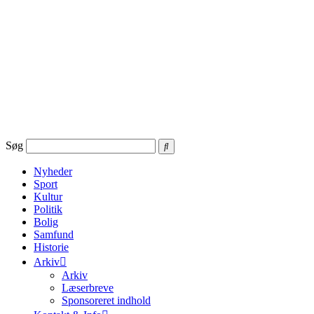
Videre
til
indhold
Søg
Nyheder
Sport
Kultur
Politik
Bolig
Samfund
Historie
Arkiv
Arkiv
Læserbreve
Sponsoreret indhold