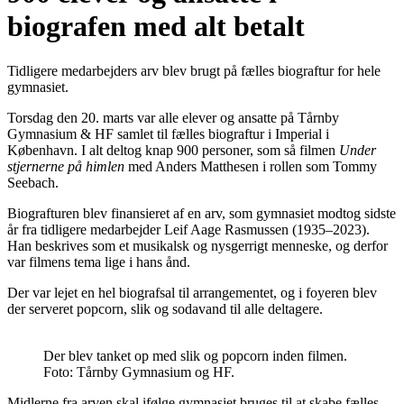
biografen med alt betalt
Tidligere medarbejders arv blev brugt på fælles biograftur for hele
gymnasiet.
Torsdag den 20. marts var alle elever og ansatte på Tårnby
Gymnasium & HF samlet til fælles biograftur i Imperial i
København. I alt deltog knap 900 personer, som så filmen
Under
stjernerne på himlen
med Anders Matthesen i rollen som Tommy
Seebach.
Biografturen blev finansieret af en arv, som gymnasiet modtog sidste
år fra tidligere medarbejder Leif Aage Rasmussen (1935–2023).
Han beskrives som et musikalsk og nysgerrigt menneske, og derfor
var filmens tema lige i hans ånd.
Der var lejet en hel biografsal til arrangementet, og i foyeren blev
der serveret popcorn, slik og sodavand til alle deltagere.
Der blev tanket op med slik og popcorn inden filmen.
Foto: Tårnby Gymnasium og HF.
Midlerne fra arven skal ifølge gymnasiet bruges til at skabe fælles