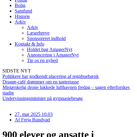
Bolig
Samfund
Historie
Arkiv
Arkiv
Læserbreve
Sponsoreret indhold
Kontakt & Info
Holdet bag AmagerNyt
Annoncering i AmagerNyt
Tip os en nyhed
SIDSTE NYT
Politikere har godkendt placering af regnbuebænk
Dragør-café drømmer om en tagterrasse
Mistænkelig drone lukkede lufthavnen fredag – sagen efterforskes
stadig
Undervisningsminister på gymnasiebesøg
27. mar 2025 10.03
Af
Freja Bundvad
900 elever og ansatte i