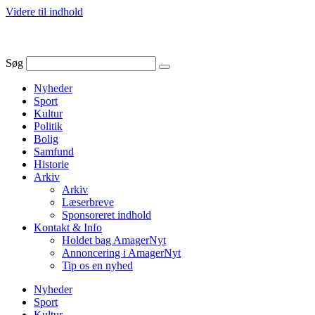
Videre til indhold
Søg
Nyheder
Sport
Kultur
Politik
Bolig
Samfund
Historie
Arkiv
Arkiv
Læserbreve
Sponsoreret indhold
Kontakt & Info
Holdet bag AmagerNyt
Annoncering i AmagerNyt
Tip os en nyhed
Nyheder
Sport
Kultur