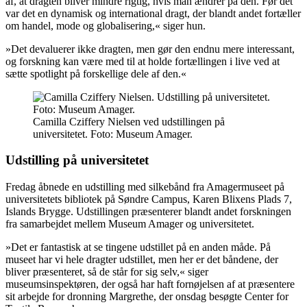
af, at dragten bliver mindre rigtig, hvis man ændrer på den. Før det
var det en dynamisk og international dragt, der blandt andet fortæller
om handel, mode og globalisering,« siger hun.
»Det devaluerer ikke dragten, men gør den endnu mere interessant,
og forskning kan være med til at holde fortællingen i live ved at
sætte spotlight på forskellige dele af den.«
Camilla Cziffery Nielsen ved udstillingen på
universitetet. Foto: Museum Amager.
Udstilling på universitetet
Fredag åbnede en udstilling med silkebånd fra Amagermuseet på
universitetets bibliotek på Søndre Campus, Karen Blixens Plads 7,
Islands Brygge. Udstillingen præsenterer blandt andet forskningen
fra samarbejdet mellem Museum Amager og universitetet.
»Det er fantastisk at se tingene udstillet på en anden måde. På
museet har vi hele dragter udstillet, men her er det båndene, der
bliver præsenteret, så de står for sig selv,« siger
museumsinspektøren, der også har haft fornøjelsen af at præsentere
sit arbejde for dronning Margrethe, der onsdag besøgte Center for