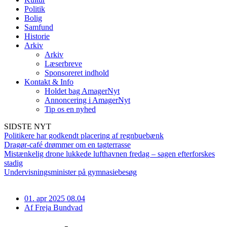
Politik
Bolig
Samfund
Historie
Arkiv
Arkiv
Læserbreve
Sponsoreret indhold
Kontakt & Info
Holdet bag AmagerNyt
Annoncering i AmagerNyt
Tip os en nyhed
SIDSTE NYT
Politikere har godkendt placering af regnbuebænk
Dragør-café drømmer om en tagterrasse
Mistænkelig drone lukkede lufthavnen fredag – sagen efterforskes
stadig
Undervisningsminister på gymnasiebesøg
01. apr 2025 08.04
Af
Freja Bundvad