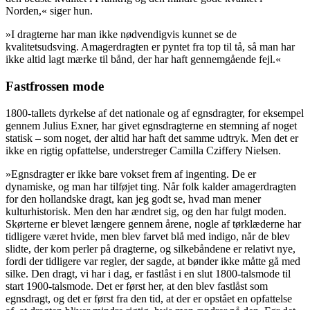
Norden,« siger hun.
»I dragterne har man ikke nødvendigvis kunnet se de
kvalitetsudsving. Amagerdragten er pyntet fra top til tå, så man har
ikke altid lagt mærke til bånd, der har haft gennemgående fejl.«
Fastfrossen mode
1800-tallets dyrkelse af det nationale og af egnsdragter, for eksempel
gennem Julius Exner, har givet egnsdragterne en stemning af noget
statisk – som noget, der altid har haft det samme udtryk. Men det er
ikke en rigtig opfattelse, understreger Camilla Cziffery Nielsen.
»Egnsdragter er ikke bare vokset frem af ingenting. De er
dynamiske, og man har tilføjet ting. Når folk kalder amagerdragten
for den hollandske dragt, kan jeg godt se, hvad man mener
kulturhistorisk. Men den har ændret sig, og den har fulgt moden.
Skørterne er blevet længere gennem årene, nogle af tørklæderne har
tidligere været hvide, men blev farvet blå med indigo, når de blev
slidte, der kom perler på dragterne, og silkebåndene er relativt nye,
fordi der tidligere var regler, der sagde, at bønder ikke måtte gå med
silke. Den dragt, vi har i dag, er fastlåst i en slut 1800-talsmode til
start 1900-talsmode. Det er først her, at den blev fastlåst som
egnsdragt, og det er først fra den tid, at der er opstået en opfattelse