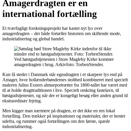
Amagerdragten er en
international fortælling
Et tværfagligt forskningsprojekt har kastet nyt lys over
amagerdragten – der både fortæller historien om skiftende mode,
industrialisering og global handel.
Ved høstgudstjenesten i Store Magleby Kirke kommer
amagerdragten i brug. Arkivfoto: TorbenStender.
Kun få steder i Danmark står egnsdragten i et skarpere lys end på
Amager, hvor hollænderbøndernes stolthed kombineret med specielt
maleren Julius Exners almueportrætter fra 1800-tallet har været med
til at holde dragttraditionen i live. Specielt omkring fastelavn, til
høstgudstjenester, og når der er kongeligt besøg eller anden grund til
ekstraordinær fejring.
Men kigger man nærmere på dragten, er det ikke en ren lokal
fortælling. Den trækker på inspirationer og materialer, der er hentet
udefra, og rummer også fortællingen om den første, spæde
industrialisering.