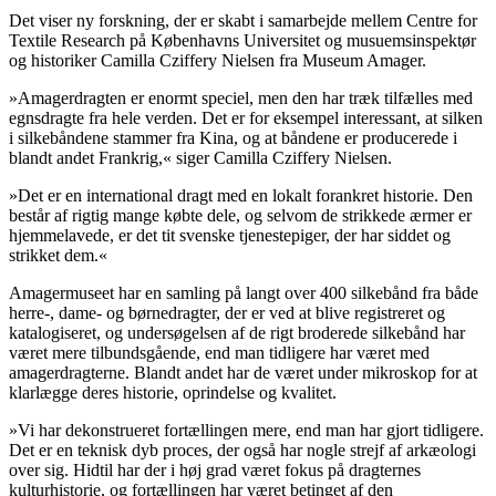
Det viser ny forskning, der er skabt i samarbejde mellem Centre for
Textile Research på Københavns Universitet og musuemsinspektør
og historiker Camilla Cziffery Nielsen fra Museum Amager.
»Amagerdragten er enormt speciel, men den har træk tilfælles med
egnsdragte fra hele verden. Det er for eksempel interessant, at silken
i silkebåndene stammer fra Kina, og at båndene er producerede i
blandt andet Frankrig,« siger Camilla Cziffery Nielsen.
»Det er en international dragt med en lokalt forankret historie. Den
består af rigtig mange købte dele, og selvom de strikkede ærmer er
hjemmelavede, er det tit svenske tjenestepiger, der har siddet og
strikket dem.«
Amagermuseet har en samling på langt over 400 silkebånd fra både
herre-, dame- og børnedragter, der er ved at blive registreret og
katalogiseret, og undersøgelsen af de rigt broderede silkebånd har
været mere tilbundsgående, end man tidligere har været med
amagerdragterne. Blandt andet har de været under mikroskop for at
klarlægge deres historie, oprindelse og kvalitet.
»Vi har dekonstrueret fortællingen mere, end man har gjort tidligere.
Det er en teknisk dyb proces, der også har nogle strejf af arkæologi
over sig. Hidtil har der i høj grad været fokus på dragternes
kulturhistorie, og fortællingen har været betinget af den