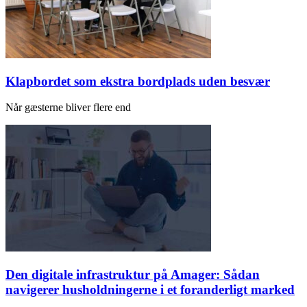
Klapbordet som ekstra bordplads uden besvær
Når gæsterne bliver flere end
Den digitale infrastruktur på Amager: Sådan
navigerer husholdningerne i et foranderligt marked