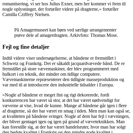
romantisering, vi ser hos Julius Exner, men her kommer vi frem til
nogle oplysninger, der fortæller videre på dragterne,« fortæller
Camilla Cziffery Nielsen.
På Amagermuseet kan børn ved særlige arrangementer
prøve dele af amagerdragten. Arkivfoto: Thomas Mose.
Fejl og fine detaljer
Indtil videre viser undersøgelserne, at båndene er fremstillet i
Schweiz og Frankrig. Det er såkaldt jacquardvævede bånd. De er
fremstillet på store vævemaskiner, der blev programmeret med
hulkort i en teknik, der minder om tidlige computere.
Vævemaskinerne repræsenterer den tidligste masseproduktion og
var med til at introducere den industrielle tidsalder i Europa.
»Nogle af båndene er meget fint og rigt dekorerede, fordi
konkurrencen har været så stor, at det har været nødvendigt for
væverne at vise, hvad de kunne. Mange af båndene går igen i flere
af dragterne, så der har været en smag i tiden. Men man kan også se,
at kvaliteten på båndene svinger. Nogle af dem har fejl i vævningen,
der bliver gentaget igen og igen på grund af væveteknikken. Man
kan forestille sig, at der har været handelsruter, hvor man har solgt
den bedste kvalitet i Frankrig og den mindre gode kvalitet i