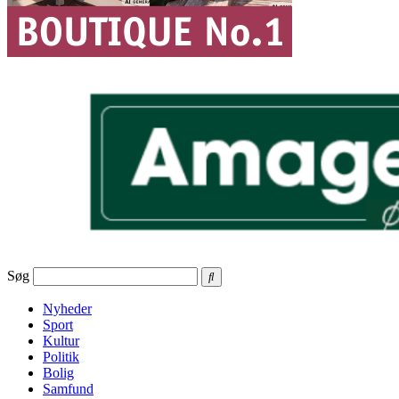
Søg
Nyheder
Sport
Kultur
Politik
Bolig
Samfund