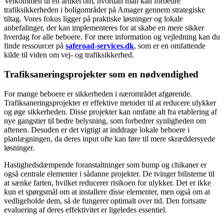
Velkommen til en artikel om, hvordan man kan forbedre
trafiksikkerheden i boligområder på Amager gennem strategiske
tiltag. Vores fokus ligger på praktiske løsninger og lokale
anbefalinger, der kan implementeres for at skabe en mere sikker
hverdag for alle beboere. For mere information og vejledning kan du
finde ressourcer på
saferoad-services.dk
, som er en omfattende
kilde til viden om vej- og trafiksikkerhed.
Trafiksaneringsprojekter som en nødvendighed
For mange beboere er sikkerheden i nærområdet afgørende.
Trafiksaneringsprojekter er effektive metoder til at reducere ulykker
og øge sikkerheden. Disse projekter kan omfatte alt fra etablering af
nye gangstier til bedre belysning, som forbedrer synligheden om
aftenen. Desuden er det vigtigt at inddrage lokale beboere i
planlægningen, da deres input ofte kan føre til mere skræddersyede
løsninger.
Hastighedsdæmpende foranstaltninger som bump og chikaner er
også centrale elementer i sådanne projekter. De tvinger bilisterne til
at sænke farten, hvilket reducerer risikoen for ulykker. Det er ikke
kun et spørgsmål om at installere disse elementer, men også om at
vedligeholde dem, så de fungerer optimalt over tid. Den fortsatte
evaluering af deres effektivitet er ligeledes essentiel.