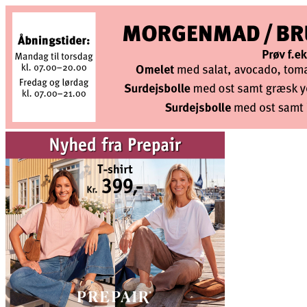
Videre
til
indhold