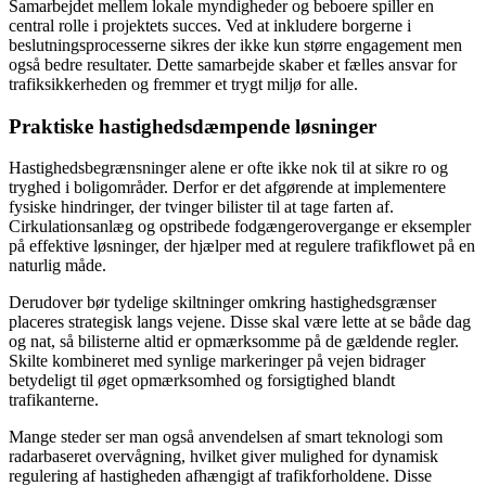
Samarbejdet mellem lokale myndigheder og beboere spiller en
central rolle i projektets succes. Ved at inkludere borgerne i
beslutningsprocesserne sikres der ikke kun større engagement men
også bedre resultater. Dette samarbejde skaber et fælles ansvar for
trafiksikkerheden og fremmer et trygt miljø for alle.
Praktiske hastighedsdæmpende løsninger
Hastighedsbegrænsninger alene er ofte ikke nok til at sikre ro og
tryghed i boligområder. Derfor er det afgørende at implementere
fysiske hindringer, der tvinger bilister til at tage farten af.
Cirkulationsanlæg og opstribede fodgængerovergange er eksempler
på effektive løsninger, der hjælper med at regulere trafikflowet på en
naturlig måde.
Derudover bør tydelige skiltninger omkring hastighedsgrænser
placeres strategisk langs vejene. Disse skal være lette at se både dag
og nat, så bilisterne altid er opmærksomme på de gældende regler.
Skilte kombineret med synlige markeringer på vejen bidrager
betydeligt til øget opmærksomhed og forsigtighed blandt
trafikanterne.
Mange steder ser man også anvendelsen af smart teknologi som
radarbaseret overvågning, hvilket giver mulighed for dynamisk
regulering af hastigheden afhængigt af trafikforholdene. Disse