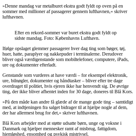
»Denne mandag var metalburet ekstra godt fyldt op oven på en
sommer med millioner af passagerer gennem lufthavnen,« skriver
lufthavnen.
Efter en rekord-sommer var buret ekstra godt fyldt op
sidste mandag. Foto: Københavns Lufthavn.
Ifølge opslaget glemmer passagerer hver dag ting som bøger, tøj,
huer, hatte, paraplyer og nakkepuder i terminalerne. Derudover
bliver også værdigenstande som mobiltelefoner, computere, iPads,
ure og dokumenter efterladt.
Genstande som vurderes at have værdi – for eksempel elektronik,
ure, bilnøgler, dokumenter og håndtasker – bliver efter tre dage
overdraget til politiet, hvis ejeren ikke har henvendt sig. De øvrige
ting, der ikke bliver afhentet inden for 30 dage, doneres til Blå Kors.
»På den måde kan andre få glæde af de mange gode ting – samtidigt
med, at indtjeningen fra salget bidrager til at hjælpe nogle af dem,
der har allermest brug for det,« skriver lufthavnen.
Blå Kors arbejder med at støtte udsatte børn, unge og voksne i
Danmark og hjælper mennesker ramt af misbrug, fattigdom,
hjemløshed, ensomhed og psykisk mistrivsel.