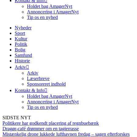
Kontakt & Info
Holdet bag AmagerNyt
Annoncering i AmagerNyt
Tip os en nyhed
Nyheder
Sport
Kultur
Politik
Bolig
Samfund
Historie
Arkiv
Arkiv
Læserbreve
Sponsoreret indhold
Kontakt & Info
Holdet bag AmagerNyt
Annoncering i AmagerNyt
Tip os en nyhed
SIDSTE NYT
Politikere har godkendt placering af regnbuebænk
Dragør-café drømmer om en tagterrasse
Mistænkelig drone lukkede lufthavnen fredag – sagen efterforskes