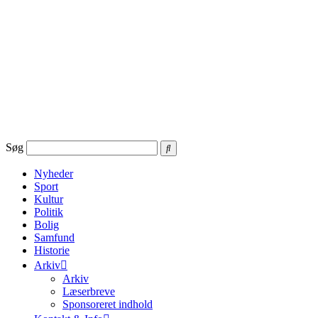
Videre
til
indhold
Søg
Nyheder
Sport
Kultur
Politik
Bolig
Samfund
Historie
Arkiv
Arkiv
Læserbreve
Sponsoreret indhold