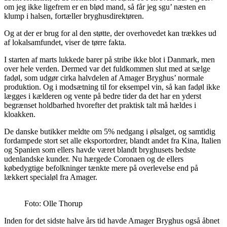
om jeg ikke ligefrem er en blød mand, så får jeg sgu’ næsten en
klump i halsen, fortæller bryghusdirektøren.
Og at der er brug for al den støtte, der overhovedet kan trækkes ud
af lokalsamfundet, viser de tørre fakta.
I starten af marts lukkede barer på stribe ikke blot i Danmark, men
over hele verden. Dermed var det fuldkommen slut med at sælge
fadøl, som udgør cirka halvdelen af Amager Bryghus’ normale
produktion. Og i modsætning til for eksempel vin, så kan fadøl ikke
lægges i kælderen og vente på bedre tider da det har en yderst
begrænset holdbarhed hvorefter det praktisk talt må hældes i
kloakken.
De danske butikker meldte om 5% nedgang i ølsalget, og samtidig
fordampede stort set alle eksportordrer, blandt andet fra Kina, Italien
og Spanien som ellers havde været blandt bryghusets bedste
udenlandske kunder. Nu hærgede Coronaen og de ellers
købedygtige befolkninger tænkte mere på overlevelse end på
lækkert specialøl fra Amager.
Foto: Olle Thorup
Inden for det sidste halve års tid havde Amager Bryghus også åbnet