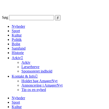
Videre
til
indhold
Søg
Nyheder
Sport
Kultur
Politik
Bolig
Samfund
Historie
Arkiv
Arkiv
Læserbreve
Sponsoreret indhold
Kontakt & Info
Holdet bag AmagerNyt
Annoncering i AmagerNyt
Tip os en nyhed
Nyheder
Sport
Kultur