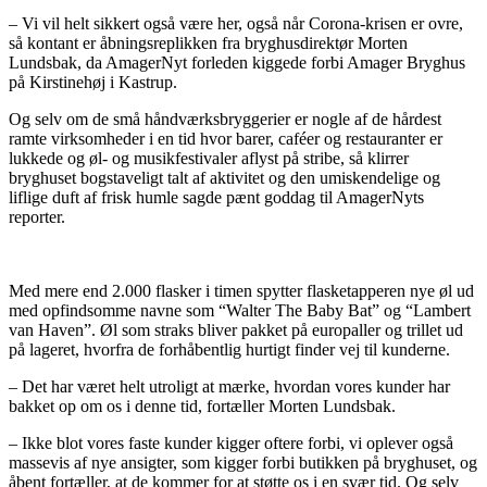
– Vi vil helt sikkert også være her, også når Corona-krisen er ovre,
så kontant er åbningsreplikken fra bryghusdirektør Morten
Lundsbak, da AmagerNyt forleden kiggede forbi Amager Bryghus
på Kirstinehøj i Kastrup.
Og selv om de små håndværksbryggerier er nogle af de hårdest
ramte virksomheder i en tid hvor barer, caféer og restauranter er
lukkede og øl- og musikfestivaler aflyst på stribe, så klirrer
bryghuset bogstaveligt talt af aktivitet og den umiskendelige og
liflige duft af frisk humle sagde pænt goddag til AmagerNyts
reporter.
Med mere end 2.000 flasker i timen spytter flasketapperen nye øl ud
med opfindsomme navne som “Walter The Baby Bat” og “Lambert
van Haven”. Øl som straks bliver pakket på europaller og trillet ud
på lageret, hvorfra de forhåbentlig hurtigt finder vej til kunderne.
– Det har været helt utroligt at mærke, hvordan vores kunder har
bakket op om os i denne tid, fortæller Morten Lundsbak.
– Ikke blot vores faste kunder kigger oftere forbi, vi oplever også
massevis af nye ansigter, som kigger forbi butikken på bryghuset, og
åbent fortæller, at de kommer for at støtte os i en svær tid. Og selv