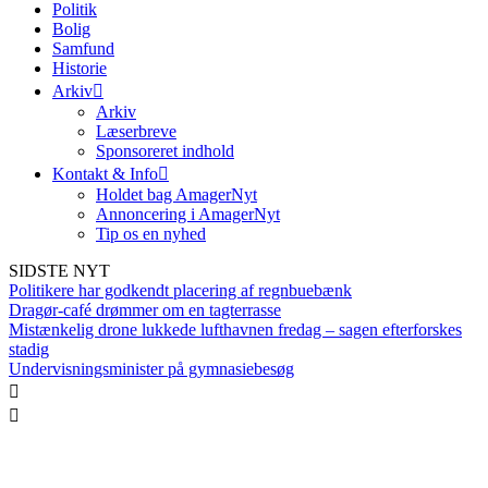
Politik
Bolig
Samfund
Historie
Arkiv
Arkiv
Læserbreve
Sponsoreret indhold
Kontakt & Info
Holdet bag AmagerNyt
Annoncering i AmagerNyt
Tip os en nyhed
SIDSTE NYT
Politikere har godkendt placering af regnbuebænk
Dragør-café drømmer om en tagterrasse
Mistænkelig drone lukkede lufthavnen fredag – sagen efterforskes
stadig
Undervisningsminister på gymnasiebesøg