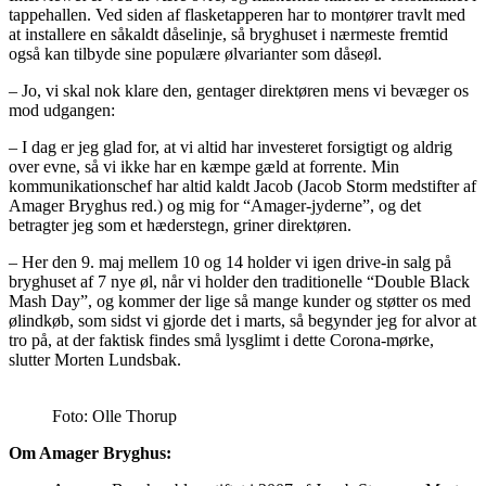
tappehallen. Ved siden af flasketapperen har to montører travlt med
at installere en såkaldt dåselinje, så bryghuset i nærmeste fremtid
også kan tilbyde sine populære ølvarianter som dåseøl.
– Jo, vi skal nok klare den, gentager direktøren mens vi bevæger os
mod udgangen:
– I dag er jeg glad for, at vi altid har investeret forsigtigt og aldrig
over evne, så vi ikke har en kæmpe gæld at forrente. Min
kommunikationschef har altid kaldt Jacob (Jacob Storm medstifter af
Amager Bryghus red.) og mig for “Amager-jyderne”, og det
betragter jeg som et hæderstegn, griner direktøren.
– Her den 9. maj mellem 10 og 14 holder vi igen drive-in salg på
bryghuset af 7 nye øl, når vi holder den traditionelle “Double Black
Mash Day”, og kommer der lige så mange kunder og støtter os med
ølindkøb, som sidst vi gjorde det i marts, så begynder jeg for alvor at
tro på, at der faktisk findes små lysglimt i dette Corona-mørke,
slutter Morten Lundsbak.
Foto: Olle Thorup
Om Amager Bryghus: