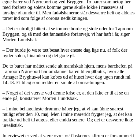
egne barer ved Nørreport og ved Bryggen. To barer som netop her
med forårets og solens komme gerne skulle lokke i massevis af
tørstige ølkunder til. Men fadølshanerne står desværre helt og aldeles
tørret ind som følge af corona-nedlukningen.
– Det er utroligt bittert at se tomme borde og stole udenfor Taproom
Bryggen, og så med det fantastiske forårsvejr, vi har haft i år, siger
Morten Lundsbak.
– Der burde jo være tæt besat hver eneste dag lige nu, af folk der
nyder solen, hinanden og det gode øl.
De to barer har måttet sende alt mandskab hjem, mens barchefen på
Taproom Nørreport har omdannet baren til en ølbutik, hvor alle
Amager Bryghus-øl kan købes ud af huset hver dag ugen rundt ml.
14-18. Et tiltag som redder en smule af omsætningen.
– Noget af det værste ved denne krise er, at den ikke er til at se en
ende på, konstaterer Morten Lundsbak.
– I mine behageligste drømme håber jeg, at vi kan åbne snarest
muligt efter den 10. maj. Men i mine mareridt frygter jeg, at det kan
trække ud helt til august eller endda senere. Og det er desværre ikke
urealistisk.
Interviewet er ved at være ovre, og flaskernes klirren er forstummet i