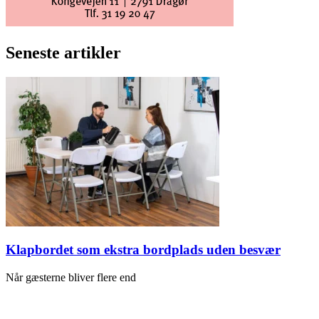
Seneste artikler
Klapbordet som ekstra bordplads uden besvær
Når gæsterne bliver flere end