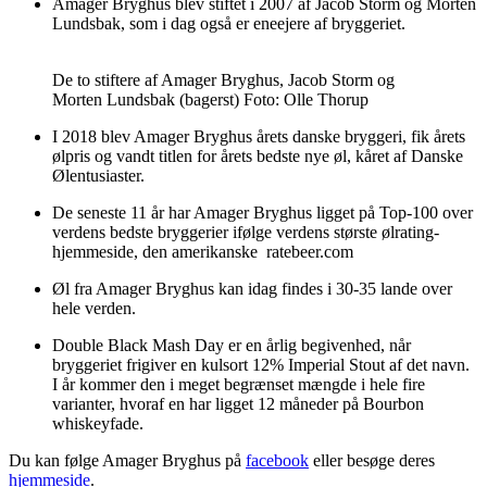
Amager Bryghus blev stiftet i 2007 af Jacob Storm og Morten
Lundsbak, som i dag også er eneejere af bryggeriet.
De to stiftere af Amager Bryghus, Jacob Storm og
Morten Lundsbak (bagerst) Foto: Olle Thorup
I 2018 blev Amager Bryghus årets danske bryggeri, fik årets
ølpris og vandt titlen for årets bedste nye øl, kåret af Danske
Ølentusiaster.
De seneste 11 år har Amager Bryghus ligget på Top-100 over
verdens bedste bryggerier ifølge verdens største ølrating-
hjemmeside, den amerikanske ratebeer.com
Øl fra Amager Bryghus kan idag findes i 30-35 lande over
hele verden.
Double Black Mash Day er en årlig begivenhed, når
bryggeriet frigiver en kulsort 12% Imperial Stout af det navn.
I år kommer den i meget begrænset mængde i hele fire
varianter, hvoraf en har ligget 12 måneder på Bourbon
whiskeyfade.
Du kan følge Amager Bryghus på
facebook
eller besøge deres
hjemmeside
.