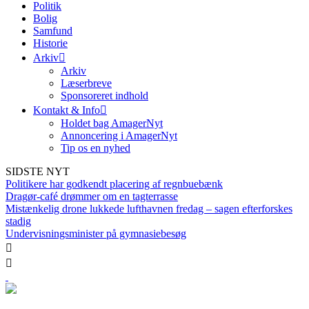
Politik
Bolig
Samfund
Historie
Arkiv
Arkiv
Læserbreve
Sponsoreret indhold
Kontakt & Info
Holdet bag AmagerNyt
Annoncering i AmagerNyt
Tip os en nyhed
SIDSTE NYT
Politikere har godkendt placering af regnbuebænk
Dragør-café drømmer om en tagterrasse
Mistænkelig drone lukkede lufthavnen fredag – sagen efterforskes
stadig
Undervisningsminister på gymnasiebesøg