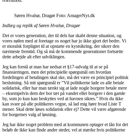
tværtimod.
Søren Hvalsø, Dragør Foto: AmagerNyt.dk
Indlæg og replik af Søren Hvalsø, Dragør
Det er vores generation, der til dels har skabt denne situation, og
vores nølen med at foretage os noget har jo ikke gjort det bedre. Vi
er moralsk forpligtet til at opstarte en kystsikring, der sikrer den
nærmeste fremtid. Og så må de kommende generationer fortsætte
dette arbejde alt efter udviklingen.
Jeg kan forstå at man har nedsat et §17-udvalg til at se på
finansieringen, men det principielle spørgsmål om hvordan
fordelingen af betalingen skal ske, må det være en principiel politisk
beslutning. Så mit spørgsmål er ”Vil politikerne lade os alle betale
solidarisk, eller har man tænkt sig at lade nogle borgere betale mere
– eksempelvis dem der bor tæt på vandet eller borgere i den gamle
by, som jo kun kan beskyttes ved at havnen sikres.” Hvis du ikke
kan svare på alle politikeres vegne, så lad mig høre hvad Liste T
mener. Skal dette løses solidarisk eller ej? Dette vil være afgørende
for borgernes valg af løsning.
Jeg har ikke noget problem med at kommunen optager et lån for det
beløb de ikke kan finde andre steder, vel at mærke hvis politikerne