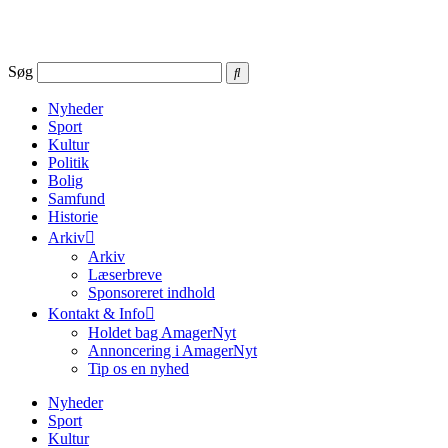
Videre
til
indhold
Søg
Nyheder
Sport
Kultur
Politik
Bolig
Samfund
Historie
Arkiv
Arkiv
Læserbreve
Sponsoreret indhold
Kontakt & Info
Holdet bag AmagerNyt
Annoncering i AmagerNyt
Tip os en nyhed
Nyheder
Sport
Kultur