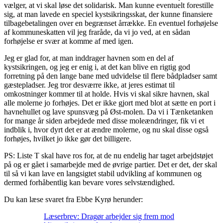
vælger, at vi skal løse det solidarisk. Man kunne eventuelt forestille
sig, at man lavede en speciel kystsikringsskat, der kunne finansiere
tilbagebetalingen over en begrænset årrække. En eventuel forhøjelse
af kommuneskatten vil jeg fraråde, da vi jo ved, at en sådan
forhøjelse er svær at komme af med igen.
Jeg er glad for, at man inddrager havnen som en del af
kystsikringen, og jeg er enig i, at det kan blive en rigtig god
forretning på den lange bane med udvidelse til flere bådpladser samt
gæstepladser. Jeg tror desværre ikke, at jeres estimat til
omkostninger kommer til at holde. Hvis vi skal sikre havnen, skal
alle molerne jo forhøjes. Det er ikke gjort med blot at sætte en port i
havnehullet og lave spunsvæg på Øst-molen. Da vi i Tænketanken
for mange år siden arbejdede med disse moleændringer, fik vi et
indblik i, hvor dyrt det er at ændre molerne, og nu skal disse også
forhøjes, hvilket jo ikke gør det billigere.
PS: Liste T skal have ros for, at de nu endelig har taget arbejdstøjet
på og er gået i samarbejde med de øvrige partier. Det er det, der skal
til så vi kan lave en langsigtet stabil udvikling af kommunen og
dermed forhåbentlig kan bevare vores selvstændighed.
Du kan læse svaret fra Ebbe Kyrø herunder:
Læserbrev: Dragør arbejder sig frem mod